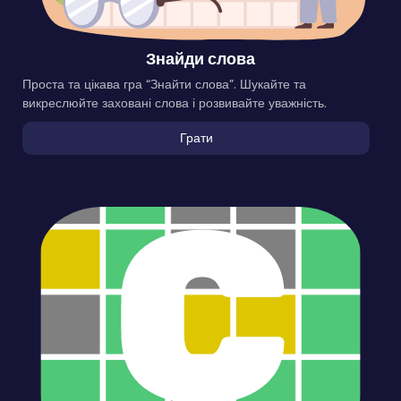
Знайди слова
Проста та цікава гра “Знайти слова”. Шукайте та
викреслюйте заховані слова і розвивайте уважність.
Грати