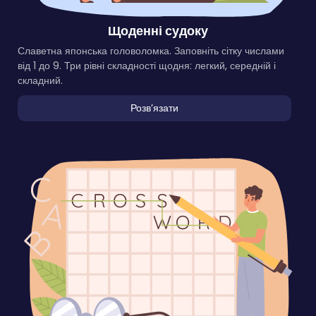
Щоденні судоку
Славетна японська головоломка. Заповніть сітку числами
від 1 до 9. Три рівні складності щодня: легкий, середній і
складний.
Розвʼязати