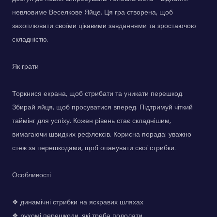
невловиме Веселкове Яйце. Ця гра створена, щоб
захоплювати своїми цікавими завданнями та зростаючою
складністю.
Як грати
Торкнися екрана, щоб стрибати та уникати перешкод.
Збирай яйця, щоб просуватися вперед. Підтримуй чіткий
таймінг для успіху. Кожен рівень стає складнішим,
вимагаючи швидких рефлексів. Корисна порада: уважно
стеж за перешкодами, щоб опанувати свої стрибки.
Особливості
❖ динамічні стрибки на яскравих шляхах
❖ рухомі перешкоди, які треба подолати