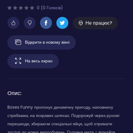
0 (0 Голосів)
Не працює?
Відкрити в новому вікні
На весь екран
Опис:
Boxes Funny пропонує динамічну пригоду, наповнену
стрибками, на яскравих шляхах. Подорожуй через рухомі
перешкоди, збираючи спеціальні яйця, щоб отримати
доступ до нових випробувань. Головна мета - віднайти