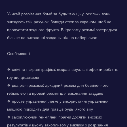
Уникай розрізання бомб за будь-яку ціну, оскільки вони
знижують твій рахунок. Завжди стеж за екраном, щоб не
пропустити жодного фрукта. В ігровому режимі зосередься
більше на виконанні завдань, ніж на наборі очок.
Особливості
❖ свіжі та яскраві графіка: яскраві візуальні ефекти роблять
гру ще цікавішою
❖ два різні режими: аркадний режим для безкінечного
геймплею та ігровий режим для виконання завдань
❖ просте управління: легке у використанні управління
мишкою підходить для гравців будь-якого віку
❖ захоплюючий геймплей: прагни досягти високих
результатів у цьому захопливому виклику з розрізання