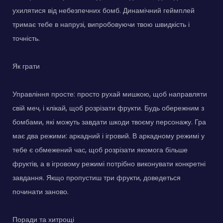
ухилятися від небезпечних бомб. Динамічний геймплей
тримає тебе в напрузі, випробовуючи твою швидкість і
точність.
Як грати
Управління просте: просто рухай мишкою, щоб направляти
свій меч, і клікай, щоб розрізати фрукти. Будь обережним з
бомбами, які можуть завдати шкоди твоєму персонажу. Гра
має два режими: аркадний і ігровий. В аркадному режимі у
тебе є обмежений час, щоб розрізати якомога більше
фруктів, а в ігровому режимі потрібно виконувати конкретні
завдання. Якщо пропустиш три фрукти, доведеться
починати заново.
Поради та хитрощі