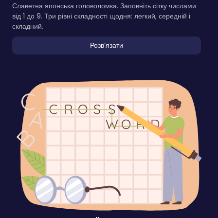
Славетна японська головоломка. Заповніть сітку числами
від 1 до 9. Три рівні складності щодня: легкий, середній і
складний.
Розвʼязати