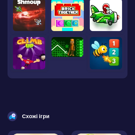
Схожі ігри