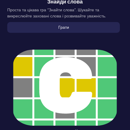
Знайди слова
Проста та цікава гра “Знайти слова”. Шукайте та
викреслюйте заховані слова і розвивайте уважність.
Грати