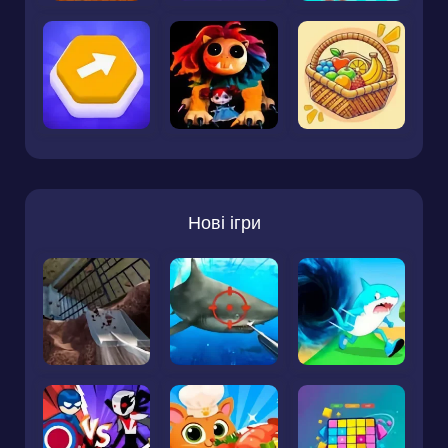
Нові ігри