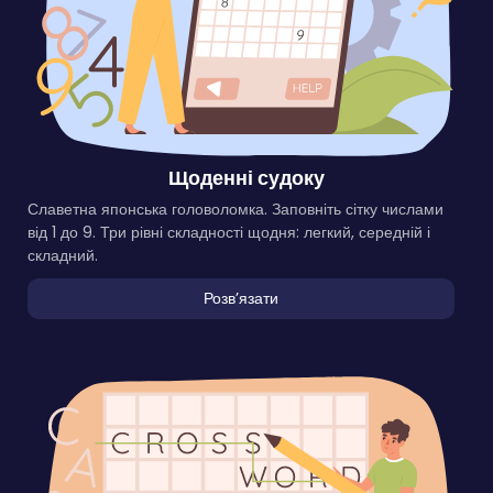
Щоденні судоку
Славетна японська головоломка. Заповніть сітку числами
від 1 до 9. Три рівні складності щодня: легкий, середній і
складний.
Розвʼязати