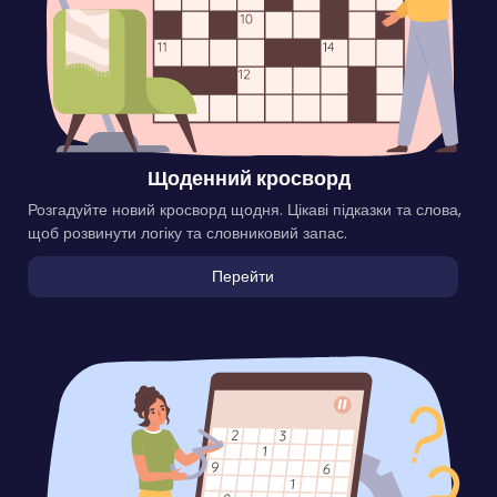
Щоденний кросворд
Розгадуйте новий кросворд щодня. Цікаві підказки та слова,
щоб розвинути логіку та словниковий запас.
Перейти