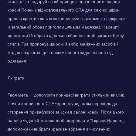
стиліста та подаруй своїй принцесі повне перетворення
краси! Почни з відновлювального СПА для сяючої шкіри,
прояви креативність із захопливими зачісками та підкресли
її загальний образ приголомшливим макіяжем. Нарешті,
допоможи їй обрати ідеальне вбрання, щоб виграти битву
стилів. Гра пропонує широкий вибір макіяжних засобів і
модних варіантів для нескінченного задоволення від
одягання!
Як грати
Твоя мета — допомогти принцесі виграти стильний виклик.
Почни з корисного СПА-процедури, потім переходь до
створення привабливої зачіски в салоні краси. Після цього
нанеси чудовий макіяж, щоб підкреслити її красу. Нарешті,
допоможи їй вибрати красиве вбрання з численних