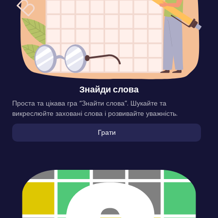
Знайди слова
Проста та цікава гра “Знайти слова”. Шукайте та
викреслюйте заховані слова і розвивайте уважність.
Грати