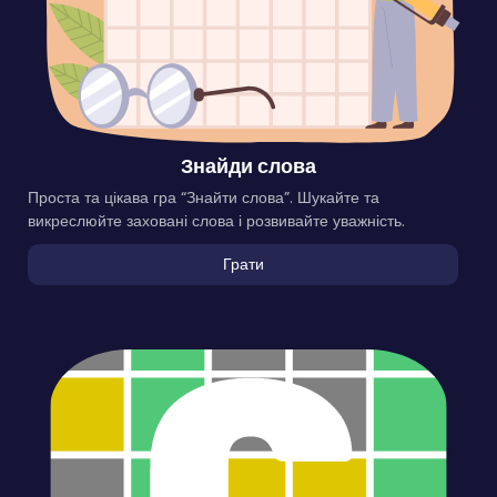
Знайди слова
Проста та цікава гра “Знайти слова”. Шукайте та
викреслюйте заховані слова і розвивайте уважність.
Грати