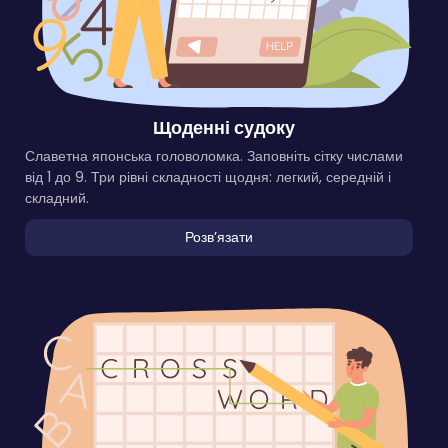
Щоденні судоку
Славетна японська головоломка. Заповніть сітку числами
від 1 до 9. Три рівні складності щодня: легкий, середній і
складний.
Розвʼязати