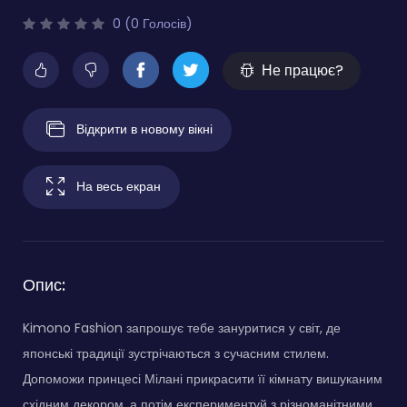
0 (0 Голосів)
Не працює?
Відкрити в новому вікні
На весь екран
Опис:
Kimono Fashion запрошує тебе зануритися у світ, де
японські традиції зустрічаються з сучасним стилем.
Допоможи принцесі Мілані прикрасити її кімнату вишуканим
східним декором, а потім експериментуй з різноманітними