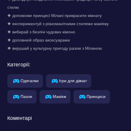
стилю
❖ допоможи принцесі Мілані прикрасити кімнату
❖ експериментуй з різноманітними стилями макіяжу
❖ вибирай з безлічі чудових кімоно
❖ доповнюй образ аксесуарами
❖ вирушай у культурну пригоду разом з Міланою
Категорії:
Одягалки
Ігри для дівчат
Пазли
Макіяж
Принцеси
Коментарі