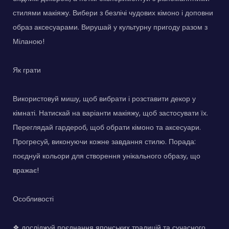
стилями макіяжу. Вибери з безлічі чудових кімоно і доповни
образ аксесуарами. Вирушай у культурну пригоду разом з
Міланою!
Як грати
Використовуй мишу, щоб вибрати і розставити декор у
кімнаті. Натискай на варіанти макіяжу, щоб застосувати їх.
Переглядай гардероб, щоб обрати кімоно та аксесуари.
Прогресуй, виконуючи кожне завдання стилю. Порада:
поєднуй кольори для створення унікального образу, що
вражає!
Особливості
❖ досліджуй поєднання японських традицій та сучасного