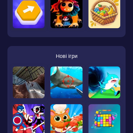
Нові ігри