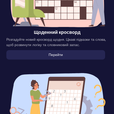
Щоденний кросворд
Розгадуйте новий кросворд щодня. Цікаві підказки та слова,
щоб розвинути логіку та словниковий запас.
Перейти