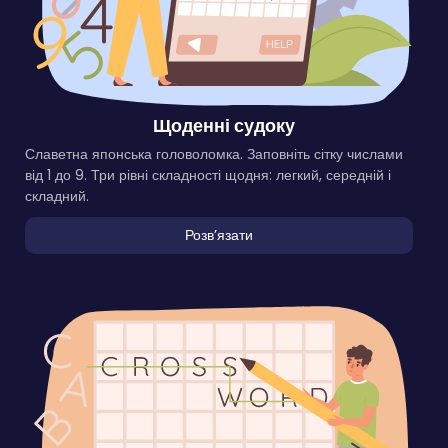
Щоденні судоку
Славетна японська головоломка. Заповніть сітку числами
від 1 до 9. Три рівні складності щодня: легкий, середній і
складний.
Розвʼязати