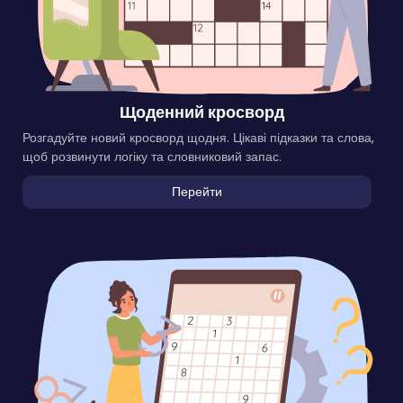
Щоденний кросворд
Розгадуйте новий кросворд щодня. Цікаві підказки та слова,
щоб розвинути логіку та словниковий запас.
Перейти