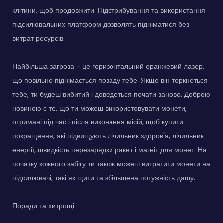
клітини, щоб продовжити. Підстрибування та використання
підсилювальних платформ дозволять підніматися без
витрат ресурсів.
Найбільша загроза - це горизонтальний оранжевий лазер,
що повільно піднімається позаду тебе. Якщо він торкнеться
тебе, ти будеш вибитий і доведеться почати заново. Доброю
новиною є те, що ти можеш використовувати монети,
отримані під час і після виконання місій, щоб купити
покращення, які підвищують лічильник здоров'я, лічильник
енергії, швидкість перезарядки ракет і магніт для монет. На
початку кожного забігу ти також можеш витратити монети на
підсилювачі, такі як щити та збільшена потужність дашу.
Поради та хитрощі