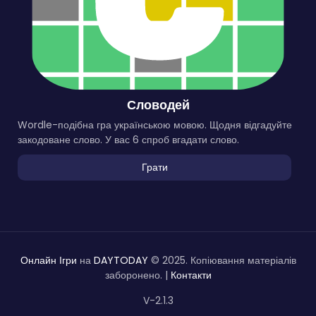
Словодей
Wordle-подібна гра українською мовою. Щодня відгадуйте
закодоване слово. У вас 6 спроб вгадати слово.
Грати
Онлайн Ігри
на
DAYTODAY
© 2025. Копіювання матеріалів
заборонено. |
Контакти
V-2.1.3