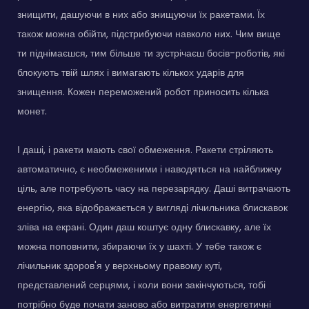
знищити, дашуючи в них або знищуючи їх ракетами. Їх
також можна обійти, підстрибуючи навколо них. Чим вище
ти піднімаєшся, тим більше ти зустрічаєш босів-роботів, які
блокують твій шлях і вимагають кількох ударів для
знищення. Кожен переможений робот приносить кілька
монет.
І даші, і ракети мають свої обмеження. Ракети стріляють
автоматично, є необмеженими і наводяться на найближчу
ціль, але потребують часу на перезарядку. Даші витрачають
енергію, яка відображається у вигляді лічильника блискавок
зліва на екрані. Один даш коштує одну блискавку, але їх
можна поповнити, збираючи їх у шахті. У тебе також є
лічильник здоров'я у верхньому правому куті,
представлений серцями, і коли вони закінчуються, тобі
потрібно буде почати заново або витратити енергетичні