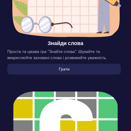
Знайди слова
Проста та цікава гра “Знайти слова”. Шукайте та
викреслюйте заховані слова і розвивайте уважність.
Грати