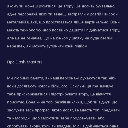
якому ти можеш рухатися, це вгору. Це досить буквально,
адже персонажі, яких ти ведеш, застрягли у довгій і високій
металевій шахті, що простягається лише вертикально. Вони
мають технологію, щоб постійно дашити і підніматися вгору,
але це не означає, що на їхньому шляху не буде безлічі
небезпек, які можуть зупинити їхній підйом.
Про Dash Masters
Ми любимо бачити, як наші персонажі рухаються так, ніби
вони досягають чогось більшого. Оскільки ця гра змушує
тебе прискорюватися і підстрибувати вгору, це відчуття
присутнє. Вона кине тобі безліч викликів, щоб ти відчув, що
заслужив весь прогрес, якого досяг, і надасть тобі предмети
та нагороди, щоб заохотити тебе продовжувати або
спробувати знову, коли ти впадеш. Місії відрізняються одна