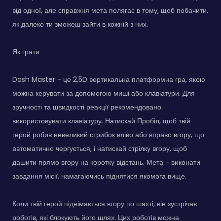
від одної, але справжня мета полягає в тому, щоб побачити,
як далеко ти зможеш зайти в кожній з них.
Як грати
Dash Master - це 2.5D вертикальна платформна гра, якою
можна керувати за допомогою миші або клавіатури. Для
зручності та швидкості реакції рекомендовано
використовувати клавіатуру. Натискай Пробіл, щоб твій
герой робив невеликий стрибок вліво або вправо вгору, що
автоматично чергується, і натискай стрілку вгору, щоб
дашити прямо вгору на коротку відстань. Мета - виконати
завдання місії, намагаючись піднятися якомога вище.
Коли твій герой піднімається вгору по шахті, він зустрічає
роботів, які блокують його шлях. Цих роботів можна