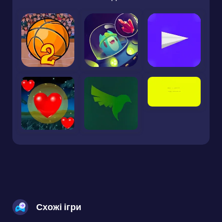
Схожі ігри