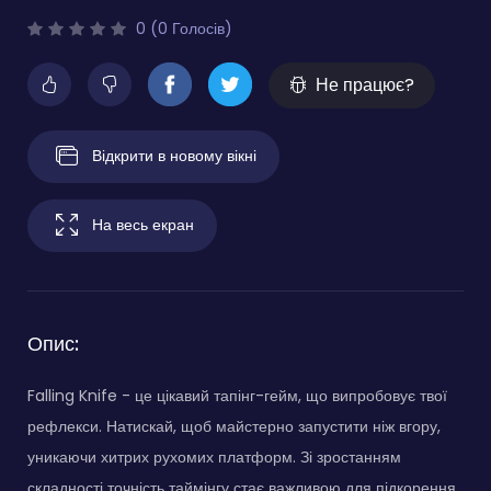
0 (0 Голосів)
Не працює?
Відкрити в новому вікні
На весь екран
Опис:
Falling Knife - це цікавий тапінг-гейм, що випробовує твої
рефлекси. Натискай, щоб майстерно запустити ніж вгору,
уникаючи хитрих рухомих платформ. Зі зростанням
складності точність таймінгу стає важливою для підкорення