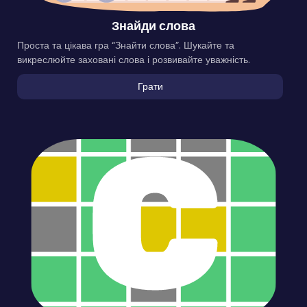
Знайди слова
Проста та цікава гра “Знайти слова”. Шукайте та
викреслюйте заховані слова і розвивайте уважність.
Грати