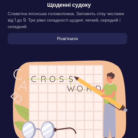
Щоденні судоку
Славетна японська головоломка. Заповніть сітку числами
від 1 до 9. Три рівні складності щодня: легкий, середній і
складний.
Розвʼязати