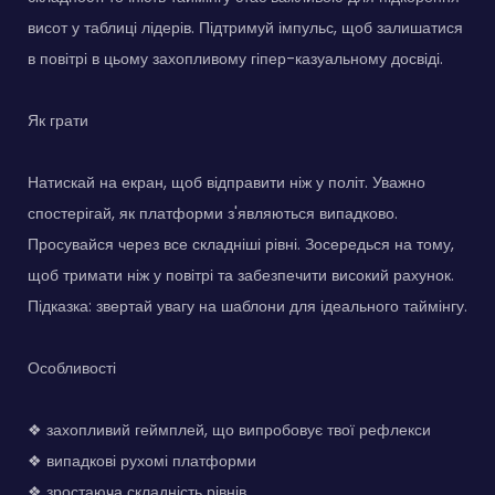
висот у таблиці лідерів. Підтримуй імпульс, щоб залишатися
в повітрі в цьому захопливому гіпер-казуальному досвіді.
Як грати
Натискай на екран, щоб відправити ніж у політ. Уважно
спостерігай, як платформи з'являються випадково.
Просувайся через все складніші рівні. Зосередься на тому,
щоб тримати ніж у повітрі та забезпечити високий рахунок.
Підказка: звертай увагу на шаблони для ідеального таймінгу.
Особливості
❖ захопливий геймплей, що випробовує твої рефлекси
❖ випадкові рухомі платформи
❖ зростаюча складність рівнів