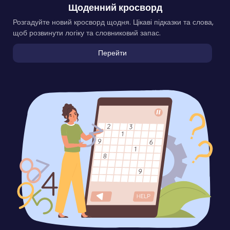
Щоденний кросворд
Розгадуйте новий кросворд щодня. Цікаві підказки та слова,
щоб розвинути логіку та словниковий запас.
Перейти