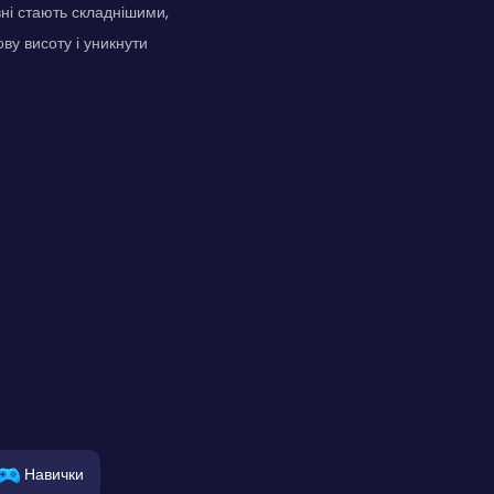
вні стають складнішими,
ву висоту і уникнути
Навички