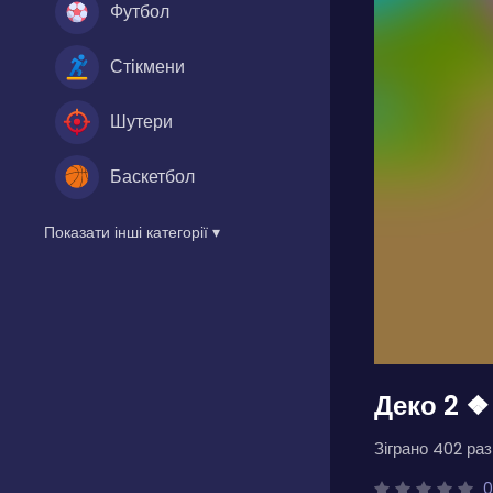
Футбол
Стікмени
Шутери
Баскетбол
Показати інші категорії ▾
Деко 2 ❖
Зіграно 402 разі
0