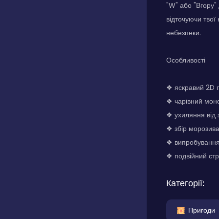
"W" або "Вгору" 
відточуючи твої
небезпеки.
Особливості
❖ яскравий 2D 
❖ чарівний монс
❖ ухиляння від 
❖ збір морозив
❖ випробування 
❖ подвійний стр
Категорії:
Пригоди