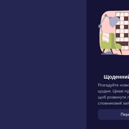
Щоденний
Розгадуйте нови
щодня. Цікаві пі
щоб розвинути л
словниковий зап
Пер