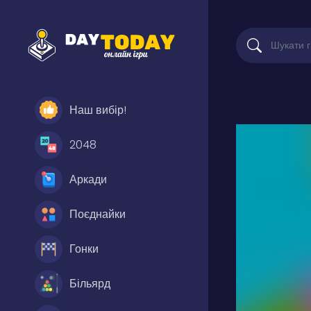
Наш вибір!
2048
Аркади
Поєднайки
Гонки
Більярд