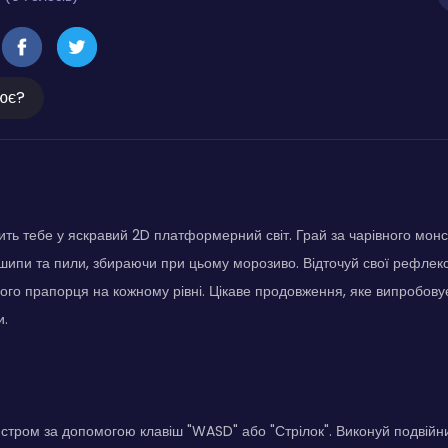
ює?
ть тебе у яскравий 2D платформерний світ. Грай за чарівного монст
к шипи та пили, збираючи при цьому морозиво. Відточуй свої рефлекс
ого прапорця на кожному рівні. Цікаве продовження, яке випробовує 
и.
стром за допомогою клавіш "WASD" або "Стрілок". Виконуй подвійн