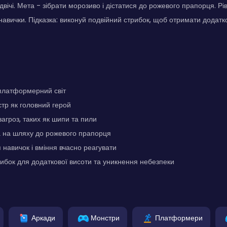
двічі. Мета - зібрати морозиво і дістатися до рожевого прапорця. Рі
 навички. Підказка: виконуй подвійний стрибок, щоб отримати додатко
платформерний світ
тр як головний герой
загроз, таких як шипи та пили
а на шляху до рожевого прапорця
навичок і вміння вчасно реагувати
ибок для додаткової висоти та уникнення небезпеки
Аркади
Монстри
Платформери