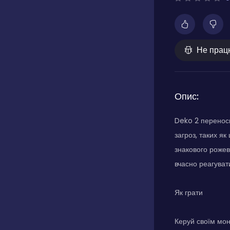
Не прац
Опис:
Deko 2 переноси
загроз, таких я
знакового рожев
вчасно реагуват
Як грати
Керуй своїм мон