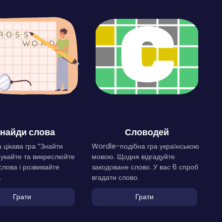
найди слова
Словодей
 цікава гра “Знайти
Wordle-подібна гра українською
Шукайте та викреслюйте
мовою. Щодня відгадуйте
слова і розвивайте
закодоване слово. У вас 6 спроб
.
вгадати слово.
Грати
Грати