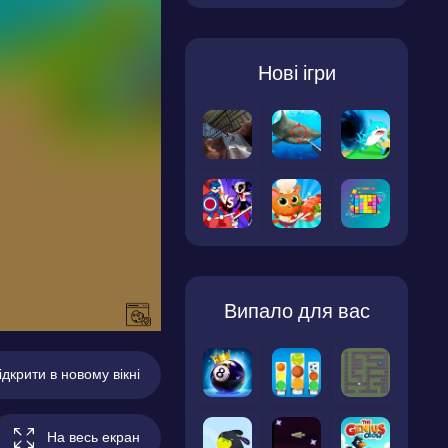
Нові ігри
Випало для вас
ідкрити в новому вікні
На весь екран