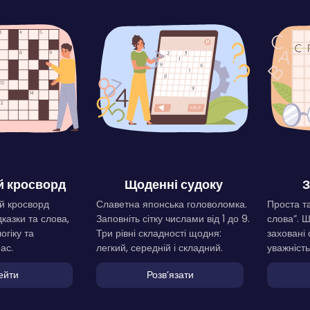
 кросворд
Щоденні судоку
З
й кросворд
Славетна японська головоломка.
Проста та
дказки та слова,
Заповніть сітку числами від 1 до 9.
слова”. 
огіку та
Три рівні складності щодня:
заховані 
ас.
легкий, середній і складний.
уважність
ейти
Розвʼязати