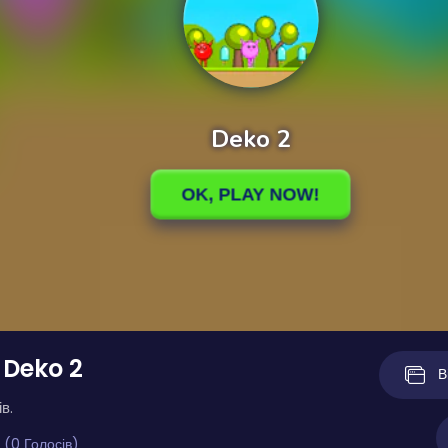
 Deko 2
В
в.
 (0 Голосів)