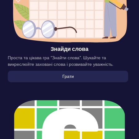
Знайди слова
Проста та цікава гра “Знайти слова”. Шукайте та
викреслюйте заховані слова і розвивайте уважність.
Грати