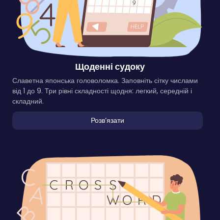
Щоденні судоку
Славетна японська головоломка. Заповніть сітку числами
від 1 до 9. Три рівні складності щодня: легкий, середній і
складний.
Розвʼязати