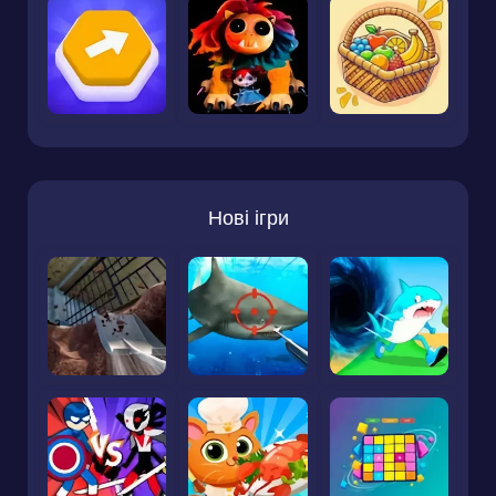
Нові ігри