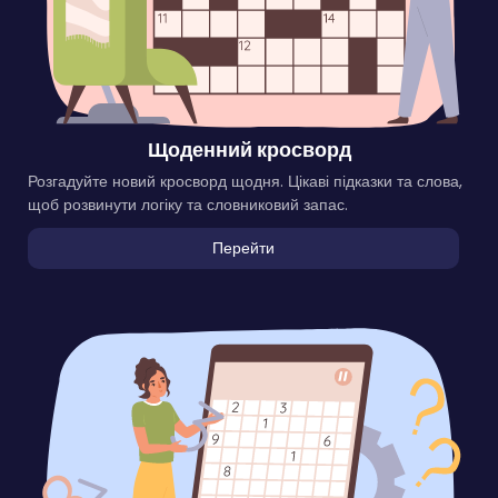
Щоденний кросворд
Розгадуйте новий кросворд щодня. Цікаві підказки та слова,
щоб розвинути логіку та словниковий запас.
Перейти