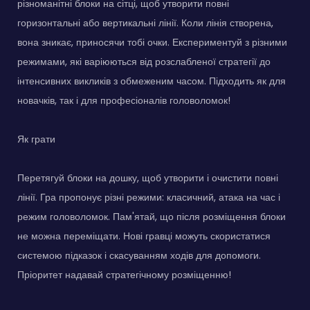
різноманітні блоки на сітці, щоб утворити повні
горизонтальні або вертикальні лінії. Коли лінія створена,
вона зникає, приносячи тобі очки. Експериментуй з різними
режимами, які варіюються від розслабленої стратегії до
інтенсивних викликів з обмеженим часом. Підходить як для
новачків, так і для професіоналів головоломок!
Як грати
Перетягуй блоки на дошку, щоб утворити і очистити повні
лінії. Гра пропонує різні режими: класичний, атака на час і
режим головоломок. Пам'ятай, що після розміщення блоки
не можна переміщати. Нові гравці можуть скористатися
системою підказок і скасуванням ходів для допомоги.
Пріоритет надавай стратегічному розміщенню!