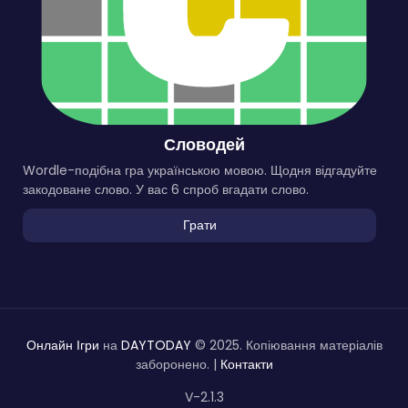
Словодей
Wordle-подібна гра українською мовою. Щодня відгадуйте
закодоване слово. У вас 6 спроб вгадати слово.
Грати
Онлайн Ігри
на
DAYTODAY
© 2025. Копіювання матеріалів
заборонено. |
Контакти
V-2.1.3