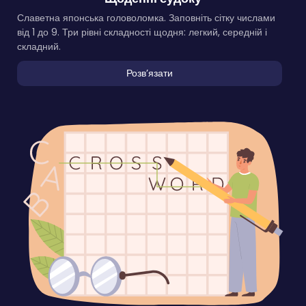
Славетна японська головоломка. Заповніть сітку числами
від 1 до 9. Три рівні складності щодня: легкий, середній і
складний.
Розвʼязати