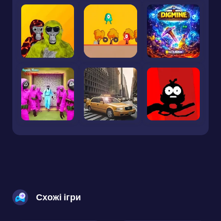
Схожі ігри