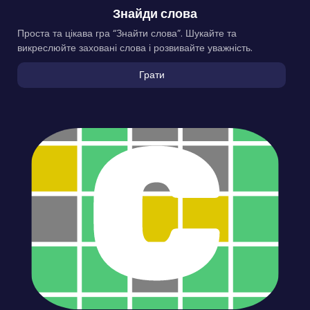
Знайди слова
Проста та цікава гра “Знайти слова”. Шукайте та
викреслюйте заховані слова і розвивайте уважність.
Грати