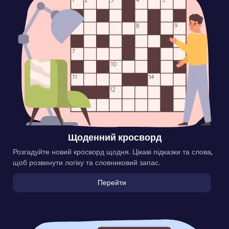
Щоденний кросворд
Розгадуйте новий кросворд щодня. Цікаві підказки та слова,
щоб розвинути логіку та словниковий запас.
Перейти