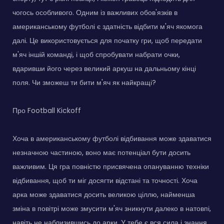
чогось особливого. Одним із важливих обов'язків в
американському футболі є здатність відбити м'яч якомога
далі. Це використовується для початку гри, щоб передати
м'яч іншій команді, і щоб спробувати набрати очки,
вдаривши його через великий аркуш на дальньому кінці
поля. Чи зможеш ти бити м'яч як найкращі?
Про Football Kickoff
Хоча в американському футболі відбивання може здаватися
незначною частиною, воно має потенціал бути досить
важливим. Ця гра повністю присвячена опануванню техніки
відбивання, щоб ти міг досягти відстані та точності. Хоча
арка може здаватися досить великою ціллю, найменша
зміна в повітрі може змусити м'яч зникнути далеко в натовпі,
навіть не наблизившись до арки. У тебе є вся сила і знання,