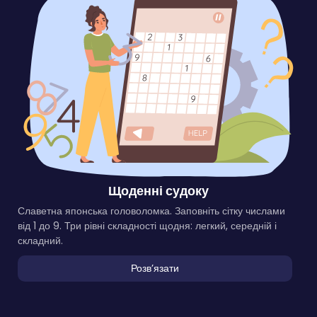
Щоденні судоку
Славетна японська головоломка. Заповніть сітку числами
від 1 до 9. Три рівні складності щодня: легкий, середній і
складний.
Розвʼязати