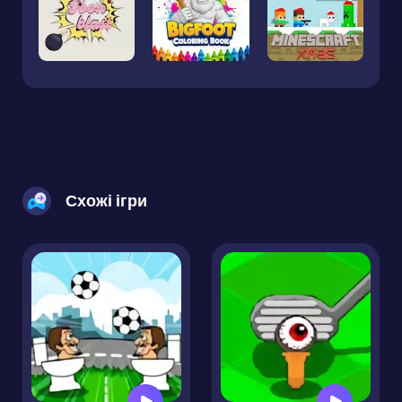
Схожі ігри