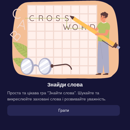
Знайди слова
Проста та цікава гра “Знайти слова”. Шукайте та
викреслюйте заховані слова і розвивайте уважність.
Грати