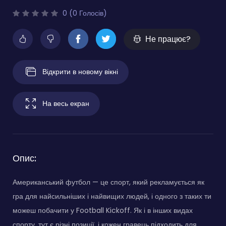
0 (0 Голосів)
Не працює?
Відкрити в новому вікні
На весь екран
Опис:
Американський футбол — це спорт, який рекламується як
гра для найсильніших і найвищих людей, і одного з таких ти
можеш побачити у Football Kickoff. Як і в інших видах
спорту, тут є різні позиції, і кожен гравець підходить для