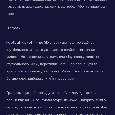
тому якість цих ударів залежить від тебе… Або, точніше, від
твоїх ніг.
Як грати
Football Kickoff — це 3D спортивна гра про відбивання
футбольного м'яча за допомогою свайпів, виконаних
мишею. Натискаючи та утримуючи ліву кнопку миші на
футбольному м'ячі, перетягни його, щоб свайпнути та
вдарити м'яч у цьому напрямку. Мета — набрати якомога
більше очок, відбиваючи м'яч через арку.
Гра розміщує тебе позаду м'яча, обличчям до арки на
певній відстані. Свайпуючи вгору, ти можеш вдарити м'яч з
силою, залежно від того, наскільки сильно ти свайпуєш. Чим
ближче до центру визначеного простору арки ти потрапиш,