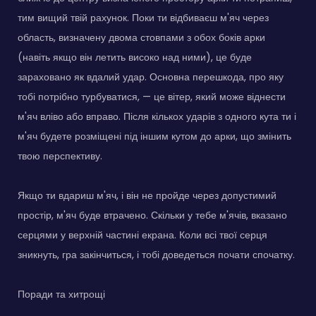
тим вищий твій рахунок. Поки ти відбиваєш м'яч через
область, визначену двома стовпами з обох боків арки
(навіть якщо він летить високо над ними), це буде
зараховано як вдалий удар. Основна перешкода, про яку
тобі потрібно турбуватися, — це вітер, який може віднести
м'яч вліво або вправо. Після кількох ударів з одного кута ти і
м'яч будете розміщені під іншим кутом до арки, що змінить
твою перспективу.
Якщо ти вдариш м'яч, і він не пройде через допустимий
простір, м'яч буде втрачено. Скільки у тебе м'ячів, вказано
серцями у верхній частині екрана. Коли всі твої серця
зникнуть, гра закінчиться, і тобі доведеться почати спочатку.
Поради та хитрощі