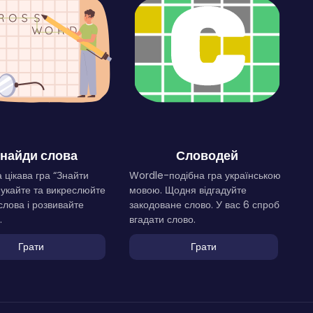
найди слова
Словодей
 цікава гра “Знайти
Wordle-подібна гра українською
Шукайте та викреслюйте
мовою. Щодня відгадуйте
слова і розвивайте
закодоване слово. У вас 6 спроб
.
вгадати слово.
Грати
Грати