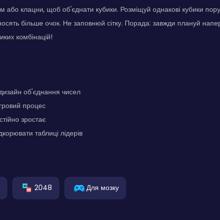
 або клацни, щоб об'єднати кубики. Розміщуй однакові кубики поруч
носять більше очок. Не заповнюй сітку. Порада: завжди плануй напере
иких комбінацій!
дизайн об'єднання чисел
ігровий процес
стійно зростає
дкорювати таблиці лідерів
2048
Для мозку