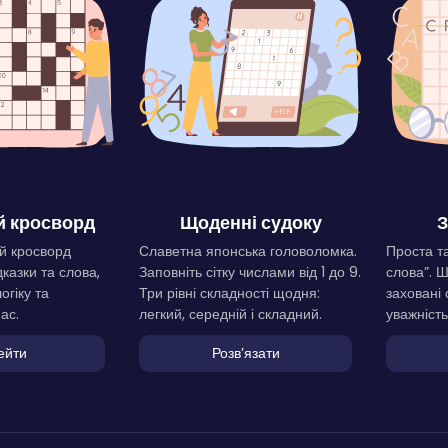
 кросворд
Щоденні судоку
З
й кросворд
Славетна японська головоломка.
Проста та
дказки та слова,
Заповніть сітку числами від 1 до 9.
слова”. 
огіку та
Три рівні складності щодня:
заховані 
ас.
легкий, середній і складний.
уважність
ейти
Розвʼязати