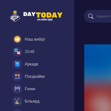
Наш вибір!
2048
Аркади
Поєднайки
Гонки
Більярд