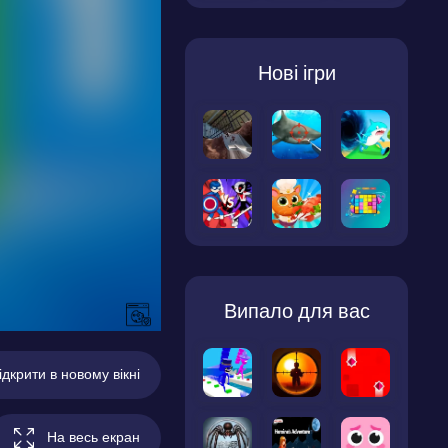
Нові ігри
Випало для вас
ідкрити в новому вікні
На весь екран