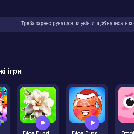
Треба зареєструватися чи увійти, щоб написати к
жі ігри
usion
Dice Puzzles Flowers!
Dice Puzzles New Year