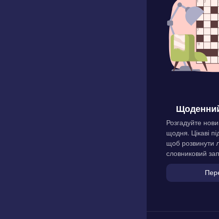
Щоденний
Розгадуйте нови
щодня. Цікаві пі
щоб розвинути л
словниковий зап
Пер