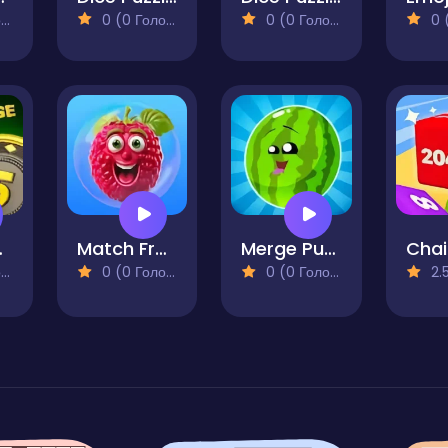
)
0 (0 Голосів)
0 (0 Голосів)
0 (0
chine
Match Fruits in Bubbles!
Merge Puzzles Fold the Watermelon!
)
0 (0 Голосів)
0 (0 Голосів)
2.5 