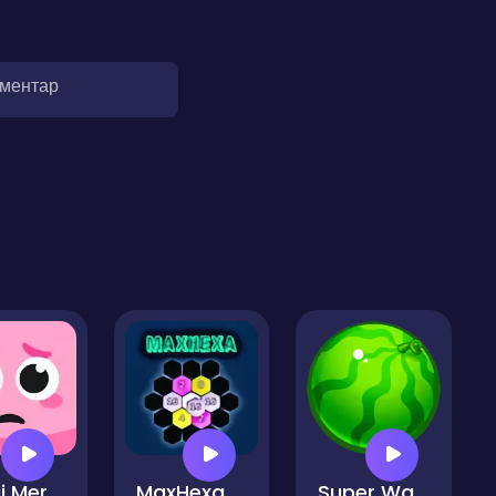
оментар
Emoji Merge
MaxHexa Merge
Super Watermelon