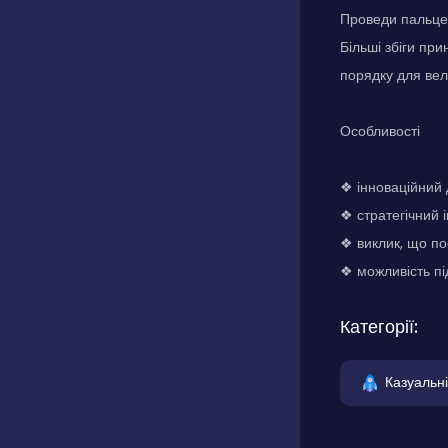
Проведи пальцем
Більші збіги при
порядку для вел
Особливості
❖ інноваційний 
❖ стратегічний 
❖ виклик, що по
❖ можливість пі
Категорії:
Казуальні