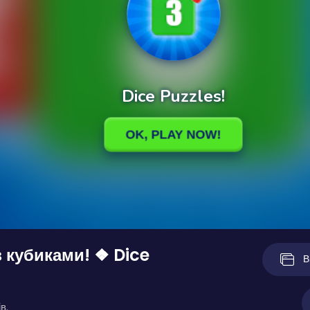
з кубиками! ❖ Dice
В
в.