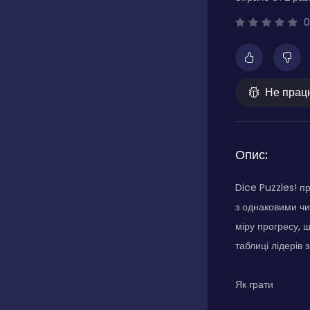
0
Не прац
Опис:
Dice Puzzles! п
з однаковими чи
міру прогресу, 
таблиці лідерів
Як грати