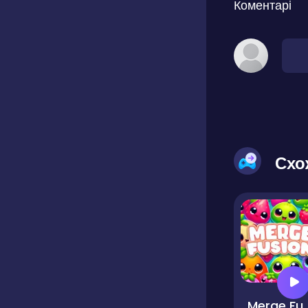
Коментарі
Схо
Merge F