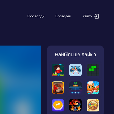
Увійти
Кросворди
Словодей
Найбільше лайків