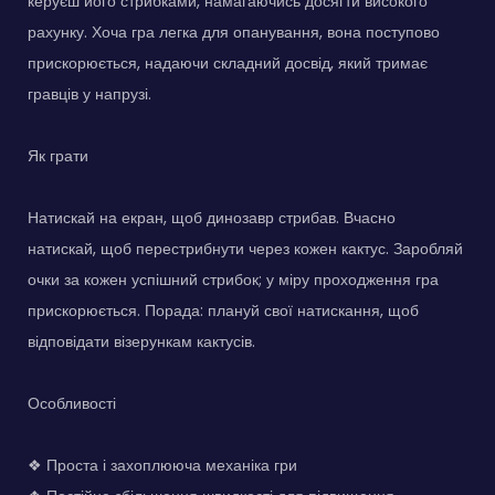
керуєш його стрибками, намагаючись досягти високого
рахунку. Хоча гра легка для опанування, вона поступово
прискорюється, надаючи складний досвід, який тримає
гравців у напрузі.
Як грати
Натискай на екран, щоб динозавр стрибав. Вчасно
натискай, щоб перестрибнути через кожен кактус. Заробляй
очки за кожен успішний стрибок; у міру проходження гра
прискорюється. Порада: плануй свої натискання, щоб
відповідати візерункам кактусів.
Особливості
❖ Проста і захоплююча механіка гри