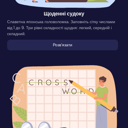
Щоденні судоку
Славетна японська головоломка. Заповніть сітку числами
від 1 до 9. Три рівні складності щодня: легкий, середній і
складний.
Розвʼязати