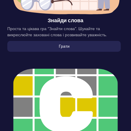
Знайди слова
Проста та цікава гра “Знайти слова”. Шукайте та
викреслюйте заховані слова і розвивайте уважність.
Грати