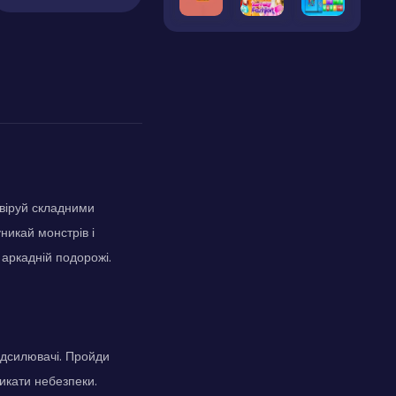
авіруй складними
икай монстрів і
 аркадній подорожі.
ідсилювачі. Пройди
икати небезпеки.