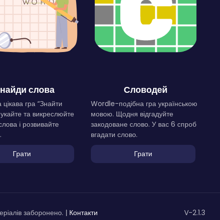
найди слова
Словодей
 цікава гра “Знайти
Wordle-подібна гра українською
Шукайте та викреслюйте
мовою. Щодня відгадуйте
слова і розвивайте
закодоване слово. У вас 6 спроб
.
вгадати слово.
Грати
Грати
ріалів заборонено. |
Контакти
V-2.1.3