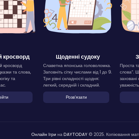
 кросворд
Щоденні судоку
З
й кросворд
Славетна японська головоломка.
Проста та
дказки та слова,
Заповніть сітку числами від 1 до 9.
слова”. 
огіку та
Три рівні складності щодня:
заховані 
ас.
легкий, середній і складний.
уважність
ейти
Розвʼязати
Онлайн Ігри
на
DAYTODAY
© 2025. Копіювання мате