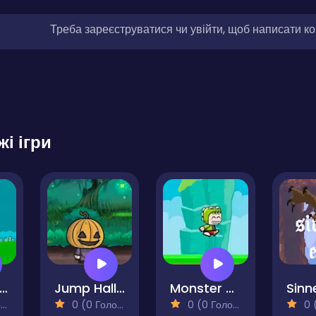
Треба зареєструватися чи увійти, щоб написати к
жі ігри
lappy Huggy Wuggy
Jump Halloween
Monster Kid Jump
Sinn
)
0 (0 Голосів)
0 (0 Голосів)
0 (0