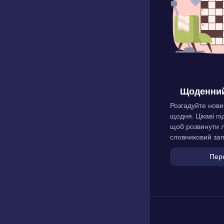
Щоденний
Розгадуйте нови
щодня. Цікаві пі
щоб розвинути л
словниковий зап
Пер