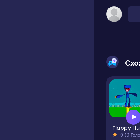
Схо
F
0 (0 Голосів