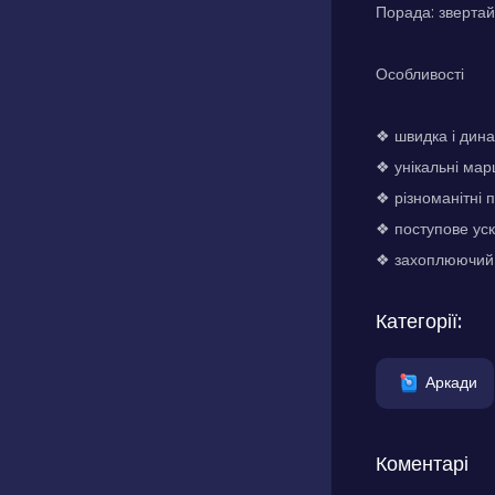
Порада: звертай
Особливості
❖ швидка і дина
❖ унікальні ма
❖ різноманітні 
❖ поступове уск
❖ захоплюючий
Категорії:
Аркади
Коментарі