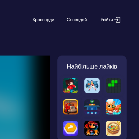
Увійти
Кросворди
Словодей
Найбільше лайків