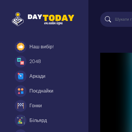
Наш вибір!
2048
Аркади
Поєднайки
Гонки
Більярд