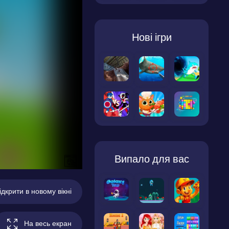
Нові ігри
Випало для вас
ідкрити в новому вікні
На весь екран