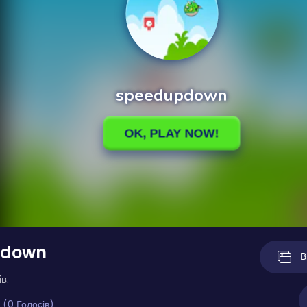
pdown
В
в.
 (0 Голосів)