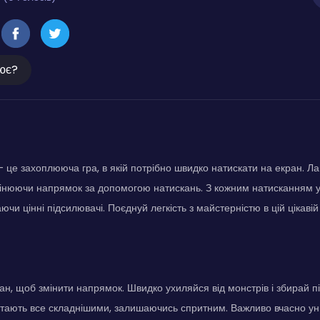
ює?
е захоплююча гра, в якій потрібно швидко натискати на екран. Л
інюючи напрямок за допомогою натискань. З кожним натисканням ун
чи цінні підсилювачі. Поєднуй легкість з майстерністю в цій цікавій
ан, щоб змінити напрямок. Швидко ухиляйся від монстрів і збирай п
 стають все складнішими, залишаючись спритним. Важливо вчасно ун