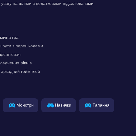
 увагу на шляхи з додатковими підсилювачами.
мічна гра
ршрути з перешкодами
підсилювачі
ладнення рівнів
 аркадний геймплей
Монстри
Навички
Тапання