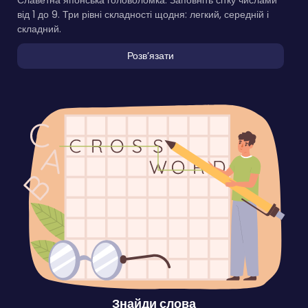
Славетна японська головоломка. Заповніть сітку числами
від 1 до 9. Три рівні складності щодня: легкий, середній і
складний.
Розвʼязати
Знайди слова