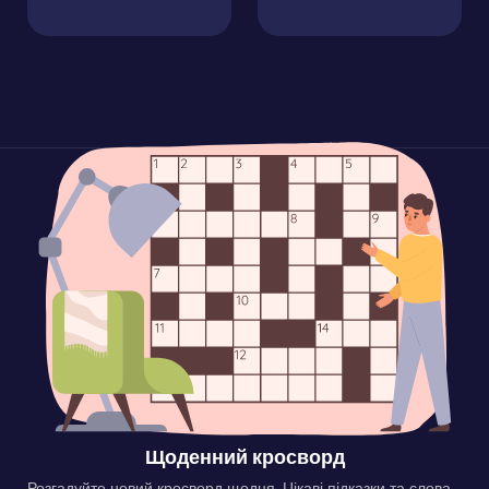
Щоденний кросворд
Розгадуйте новий кросворд щодня. Цікаві підказки та слова,