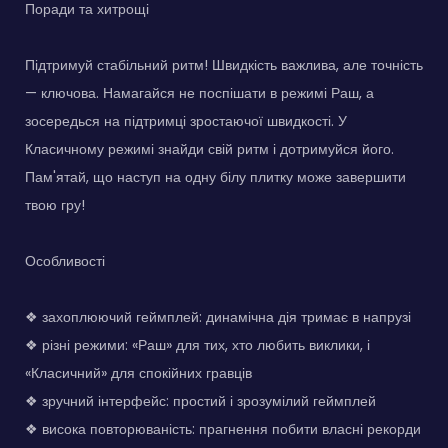
Поради та хитрощі
Підтримуй стабільний ритм! Швидкість важлива, але точність
— ключова. Намагайся не поспішати в режимі Раш, а
зосередься на підтримці зростаючої швидкості. У
Класичному режимі знайди свій ритм і дотримуйся його.
Пам'ятай, що наступ на одну білу плитку може завершити
твою гру!
Особливості
❖ захоплюючий геймплей: динамічна дія тримає в напрузі
❖ різні режими: «Раш» для тих, хто любить виклики, і
«Класичний» для спокійних гравців
❖ зручний інтерфейс: простий і зрозумілий геймплей
❖ висока повторюваність: прагнення побити власні рекорди