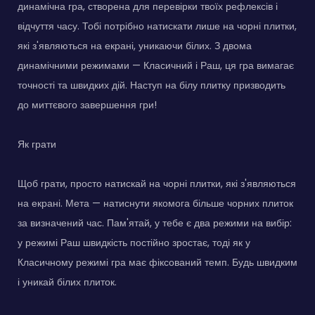
динамічна гра, створена для перевірки твоїх рефлексів і
відчуття часу. Тобі потрібно натискати лише на чорні плитки,
які з'являються на екрані, уникаючи білих. З двома
динамічними режимами — Класичний і Раш, ця гра вимагає
точності та швидких дій. Наступ на білу плитку призводить
до миттєвого завершення гри!
Як грати
Щоб грати, просто натискай на чорні плитки, які з'являються
на екрані. Мета — натиснути якомога більше чорних плиток
за визначений час. Пам'ятай, у тебе є два режими на вибір:
у режимі Раш швидкість постійно зростає, тоді як у
Класичному режимі гра має фіксований темп. Будь швидким
і уникай білих плиток.