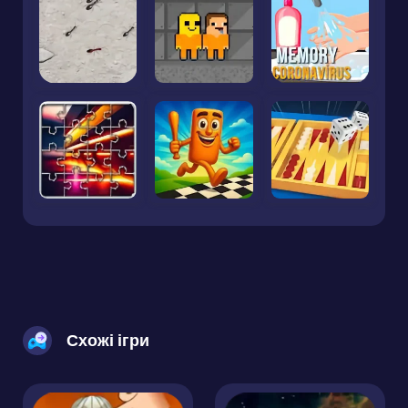
Схожі ігри