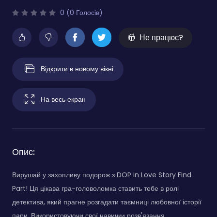
0 (0 Голосів)
Не працює?
Відкрити в новому вікні
На весь екран
Опис:
Вирушай у захопливу подорож з DOP in Love Story Find
Part! Ця цікава гра-головоломка ставить тебе в ролі
детектива, який прагне розгадати таємниці любовної історії
пари. Використовуючи свої навички розв'язання