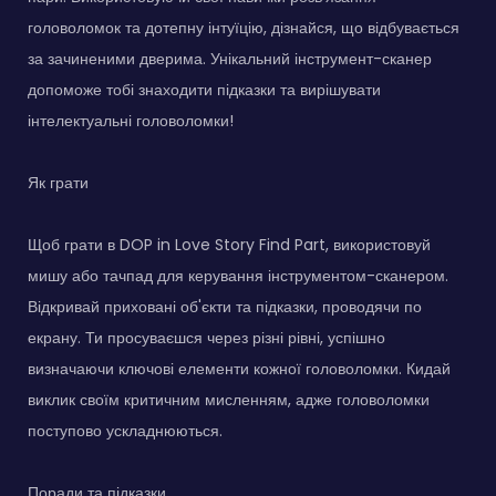
головоломок та дотепну інтуїцію, дізнайся, що відбувається
за зачиненими дверима. Унікальний інструмент-сканер
допоможе тобі знаходити підказки та вирішувати
інтелектуальні головоломки!
Як грати
Щоб грати в DOP in Love Story Find Part, використовуй
мишу або тачпад для керування інструментом-сканером.
Відкривай приховані об'єкти та підказки, проводячи по
екрану. Ти просуваєшся через різні рівні, успішно
визначаючи ключові елементи кожної головоломки. Кидай
виклик своїм критичним мисленням, адже головоломки
поступово ускладнюються.
Поради та підказки