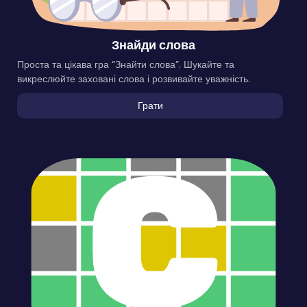
Знайди слова
Проста та цікава гра “Знайти слова”. Шукайте та
викреслюйте заховані слова і розвивайте уважність.
Грати