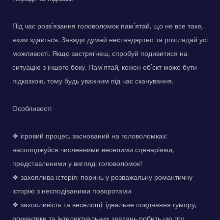
Під час розв'язання головоломок пам'ятай, що не все таке,
яким здається. Завжди думай нестандартно та розглядай усі
можливості. Якщо застрягнеш, спробуй подивитися на
ситуацію з іншого боку. Пам'ятай, кожен об'єкт може бути
підказкою, тому будь уважним під час сканування.
Особливості
❖ ігровий процес, заснований на головоломках:
насолоджуйся численними веселими сценаріями,
представленими у вигляді головоломок!
❖ захоплива історія: поринь у розважальну романтичну
історію з несподіваними поворотами.
❖ захопливість та веселощі: ідеальне поєднання гумору,
романтики та інтелектуальних завдань робить цю гру