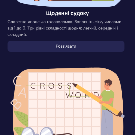
Щоденні судоку
Славетна японська головоломка. Заповніть сітку числами
від 1 до 9. Три рівні складності щодня: легкий, середній і
складний.
Розвʼязати