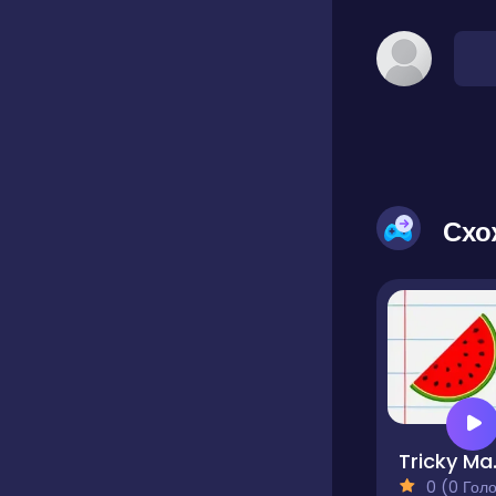
Схо
Tric
0 (0 Голосів