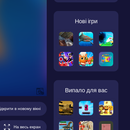
Нові ігри
Випало для вас
ідкрити в новому вікні
На весь екран