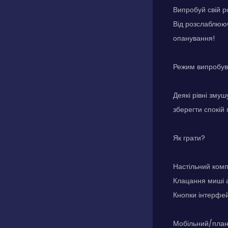
Випробуй свій р
Від розслаблююч
опанування!
Режим випробув
Деякі рівні змуш
зберегти спокій
Як грати?
Настільний комп
Клацання миші а
Кнопки інтерфей
Мобільний/план