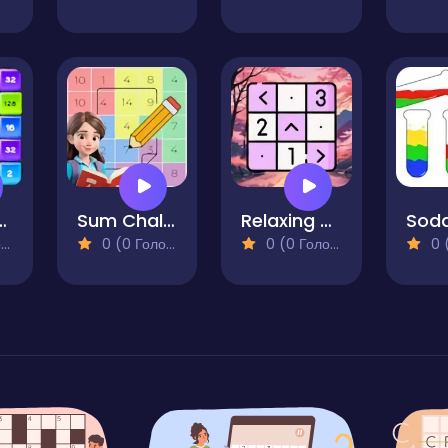
 Number Blocks
Sum Challenge Number Grid
Relaxing Sudoku and Futoshiki
Soda
)
0 (0 Голосів)
0 (0 Голосів)
0 (0