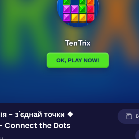
ія - з'єднай точки ❖
В
- Connect the Dots
в.