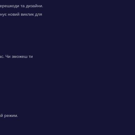
перешкоди та дизайни.
нує новий виклик для
час. Чи зможеш ти
ий режим.