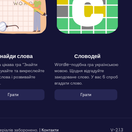
найди слова
Словодей
 цікава гра “Знайти
Wordle-подібна гра українською
Шукайте та викреслюйте
мовою. Щодня відгадуйте
слова і розвивайте
закодоване слово. У вас 6 спроб
.
вгадати слово.
Грати
Грати
ріалів заборонено. |
Контакти
V-2.1.3