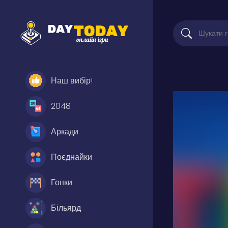
Наш вибір!
2048
Аркади
Поєднайки
Гонки
Більярд