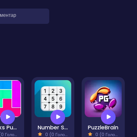
оментар
Blocks Puzzle
Number Sums
PuzzleBrain
 Голосів)
0 (0 Голосів)
0 (0 Голосів)