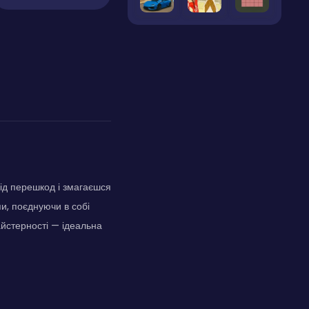
ід перешкод і змагаєшся
пи, поєднуючи в собі
айстерності — ідеальна