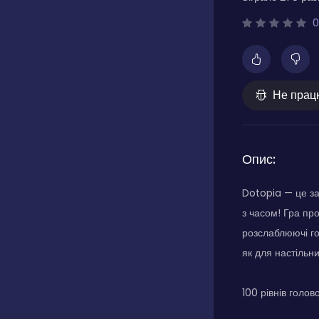
0
Не прац
Опис:
Dotopia — це за
з часом! Гра про
розслаблюючі го
як для настільни
100 рівнів голо