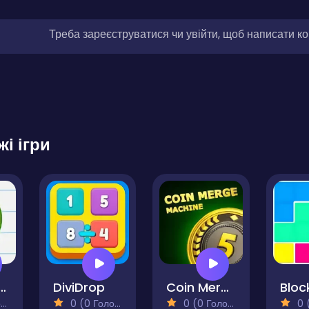
Треба зареєструватися чи увійти, щоб написати к
жі ігри
ky Math Quest
DiviDrop
Coin Merge Machine
)
0 (0 Голосів)
0 (0 Голосів)
0 (0