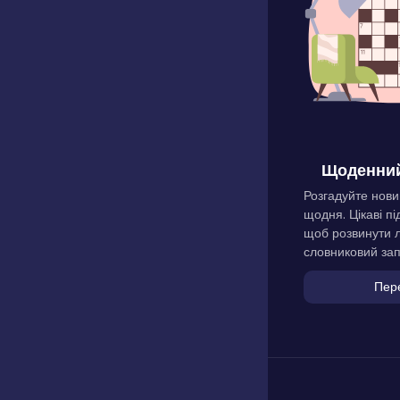
Щоденний
Розгадуйте нови
щодня. Цікаві пі
щоб розвинути л
словниковий зап
Пер