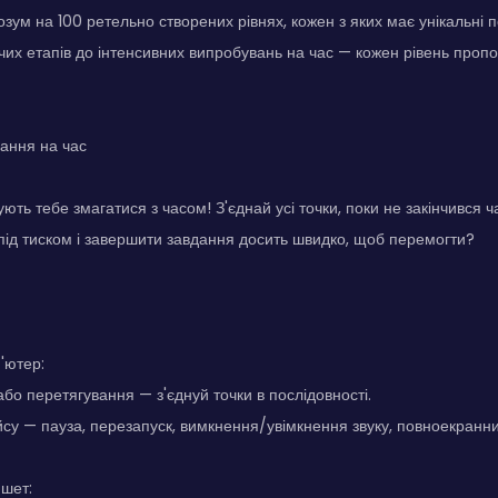
озум на 100 ретельно створених рівнях, кожен з яких має унікальні 
их етапів до інтенсивних випробувань на час — кожен рівень пропо
ання на час
ують тебе змагатися з часом! З'єднай усі точки, поки не закінчився 
 під тиском і завершити завдання досить швидко, щоб перемогти?
'ютер:
бо перетягування — з'єднуй точки в послідовності.
су — пауза, перезапуск, вимкнення/увімкнення звуку, повноекранн
шет: