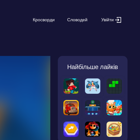
Увійти
Кросворди
Словодей
Найбільше лайків