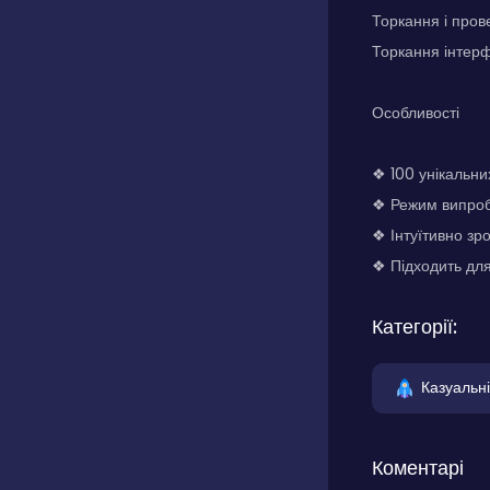
Торкання і пров
Торкання інтерф
Особливості
❖ 100 унікальни
❖ Режим випроб
❖ Інтуїтивно зр
❖ Підходить для
Категорії:
Казуальні
Коментарі