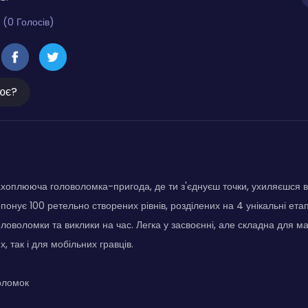
 (0 Голосів)
ює?
хоплююча головоломка-пригода, де ти з'єднуєш точки, ухиляєшся в
понує 100 ретельно створених рівнів, розділених на 4 унікальні ета
ловоломки та виклики на час. Легка у засвоєнні, але складна для м
х, так і для мобільних гравців.
воломок