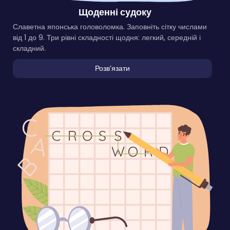
Щоденні судоку
Славетна японська головоломка. Заповніть сітку числами
від 1 до 9. Три рівні складності щодня: легкий, середній і
складний.
Розвʼязати