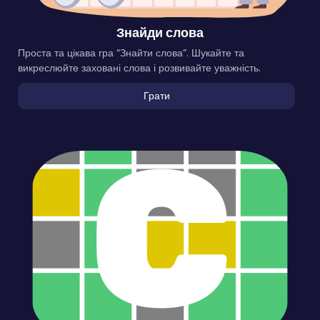
Знайди слова
Проста та цікава гра “Знайти слова”. Шукайте та
викреслюйте заховані слова і розвивайте уважність.
Грати