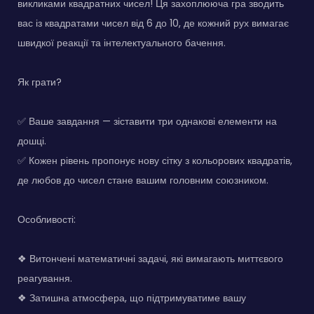
викликами квадратних чисел! Ця захоплююча гра зводить
вас із квадратами чисел від 6 до 10, де кожний рух вимагає
швидкої реакції та інтелектуального бачення.
Як грати?
✅ Ваше завдання — зіставити три однакові елементи на
дошці.
✅ Кожен рівень пропонує нову сітку з кольорових квадратів,
де любов до чисел стане вашим головним союзником.
Особливості:
❖ Витончені математичні задачі, які вимагають миттєвого
реагування.
❖ Затишна атмосфера, що підтримуватиме вашу