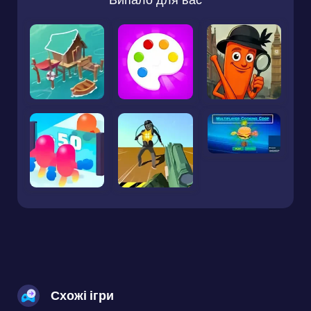
Схожі ігри