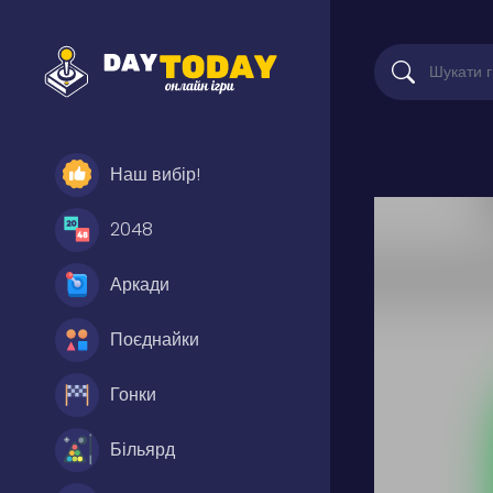
Наш вибір!
2048
Аркади
Поєднайки
Гонки
Більярд