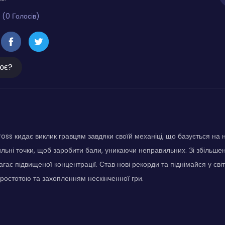
 (0 Голосів)
ює?
oss кидає виклик гравцям завдяки своїй механіці, що базується на н
ильні точки, щоб заробити бали, уникаючи неправильних. Зі збільшен
гає підвищеної концентрації. Став нові рекорди та піднімайся у сві
остотою та захопленням нескінченної гри.