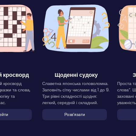
 кросворд
Щоденні судоку
З
й кросворд
Славетна японська головоломка.
Проста та
дказки та слова,
Заповніть сітку числами від 1 до 9.
слова”. 
огіку та
Три рівні складності щодня:
заховані 
ас.
легкий, середній і складний.
уважність
ейти
Розвʼязати