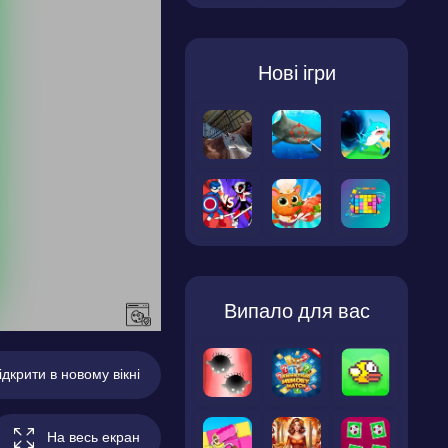
Нові ігри
Випало для вас
ідкрити в новому вікні
На весь екран