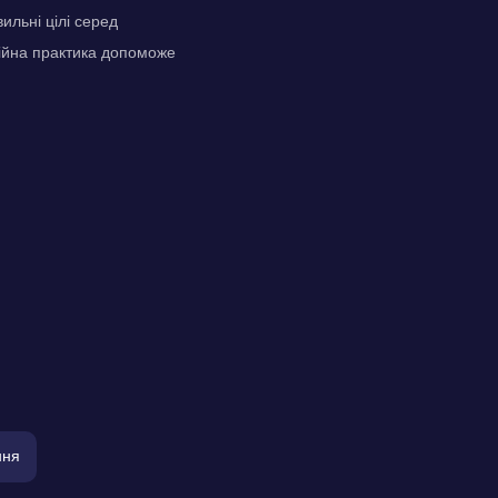
ильні цілі серед
стійна практика допоможе
ння