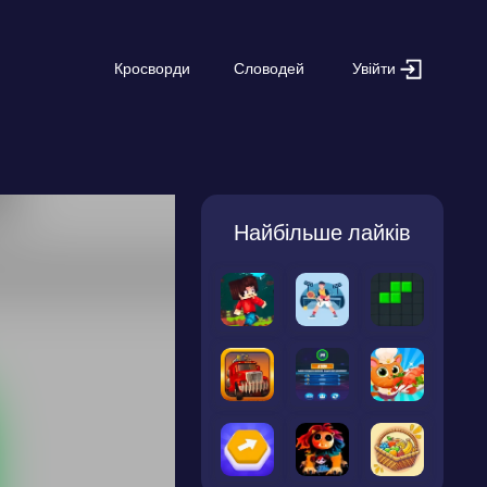
Увійти
Кросворди
Словодей
Найбільше лайків