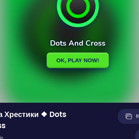
а Хрестики ❖ Dots
В
ss
в.