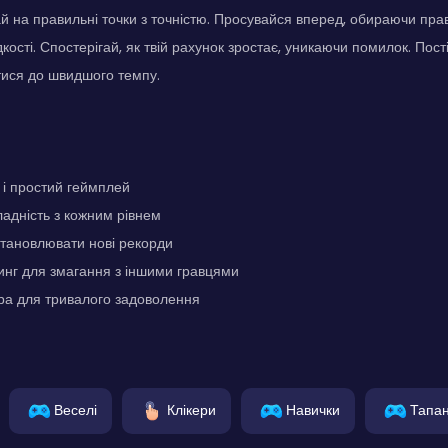
й на правильні точки з точністю. Просувайся вперед, обираючи прав
кості. Спостерігай, як твій рахунок зростає, уникаючи помилок. По
тися до швидшого темпу.
і простий геймплей
адність з кожним рівнем
становлювати нові рекорди
инг для змагання з іншими гравцями
ра для тривалого задоволення
Веселі
Клікери
Навички
Тапа