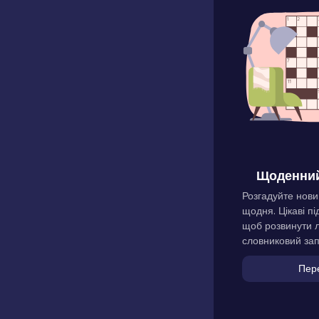
Щоденний
Розгадуйте нови
щодня. Цікаві пі
щоб розвинути л
словниковий зап
Пер