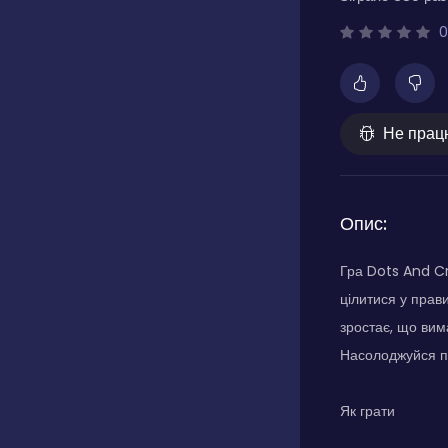
0
Не прац
Опис:
Гра Dots And Cr
цілитися у прав
зростає, що вима
Насолоджуйся пр
Як грати