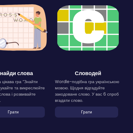
найди слова
Словодей
 цікава гра “Знайти
Wordle-подібна гра українською
Шукайте та викреслюйте
мовою. Щодня відгадуйте
слова і розвивайте
закодоване слово. У вас 6 спроб
.
вгадати слово.
Грати
Грати