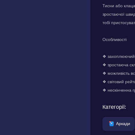
Тисни або клаца
зростаючої швид
тобі пристосува
Особливості
❖ захоплюючий 
❖ зростаюча скл
❖ можливість в
❖ світовий рейт
❖ нескінченна г
Категорії:
Аркади