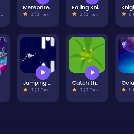
ade
Meteorite - Arcade Challenge
Falling Knife
)
0 (0 Голосів)
0 (0 Голосів)
0 (0
Jumping Ships from Outer Space
Catch the Fly
)
0 (0 Голосів)
0 (0 Голосів)
0 (0