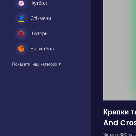
Футбол
Стікмени
Шутери
Баскетбол
Показати інші категорії ▾
Крапки т
And Cro
Зіграно 380 разі