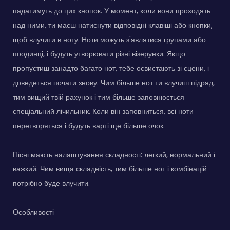
падатимуть до цих кнопок. У момент, коли вони проходять
над ними, ти маєш натиснути відповідні клавіші або кнопки,
щоб влучити в ноту. Ноти можуть з'являтися групами або
поодинці, і будуть утворювати різні візерунки. Якщо
пропустиш занадто багато нот, тебе освистають зі сцени, і
доведеться почати знову. Чим більше нот ти влучиш підряд,
тим вищий твій рахунок і тим більше заповнюється
спеціальний лічильник. Коли він заповниться, всі ноти
перетворяться і будуть варті ще більше очок.
Пісні мають налаштування складності: легкий, нормальний і
важкий. Чим вища складність, тим більше нот і комбінацій
потрібно буде влучити.
Особливості