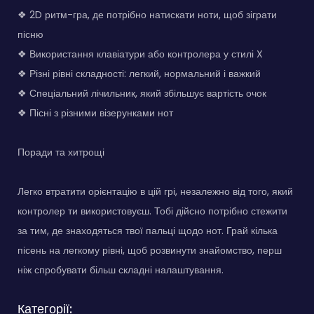
❖ 2D ритм-гра, де потрібно натискати ноти, щоб зіграти
пісню
❖ Використання клавіатури або контролера у стилі X
❖ Різні рівні складності: легкий, нормальний і важкий
❖ Спеціальний лічильник, який збільшує вартість очок
❖ Пісні з різними візерунками нот
Поради та хитрощі
Легко втратити орієнтацію в цій грі, незалежно від того, який
контролер ти використовуєш. Тобі дійсно потрібно стежити
за тим, де знаходяться твої пальці щодо нот. Грай кілька
пісень на легкому рівні, щоб розвинути знайомство, перш
ніж спробувати більш складні налаштування.
Категорії: