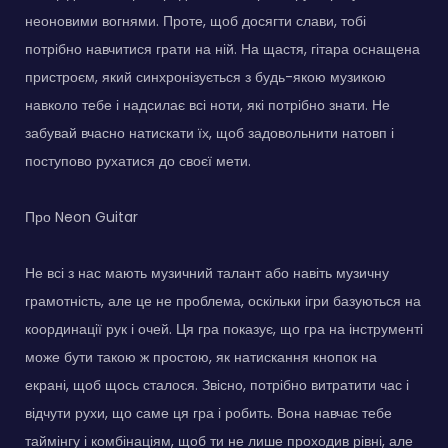
неоновими вогнями. Проте, щоб досягти слави, тобі
потрібно навчитися грати на ній. На щастя, гітара оснащена
пристроєм, який синхронізується з будь-якою музикою
навколо тебе і надсилає всі ноти, які потрібно знати. Не
забувай вчасно натискати їх, щоб задовольнити натовп і
поступово рухатися до своєї мети.
Про Neon Guitar
Не всі з нас мають музичний талант або навіть музичну
грамотність, але це не проблема, оскільки ігри базуються на
координації рук і очей. Ця гра показує, що гра на інструменті
може бути такою ж простою, як натискання кнопок на
екрані, щоб щось сталося. Звісно, потрібно витратити час і
відчути рухи, що саме ця гра і робить. Вона навчає тебе
таймінгу і комбінаціям, щоб ти не лише проходив рівні, але