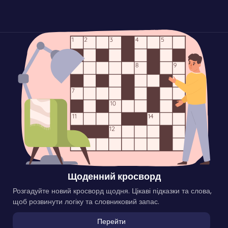
Щоденний кросворд
Розгадуйте новий кросворд щодня. Цікаві підказки та слова,
щоб розвинути логіку та словниковий запас.
Перейти