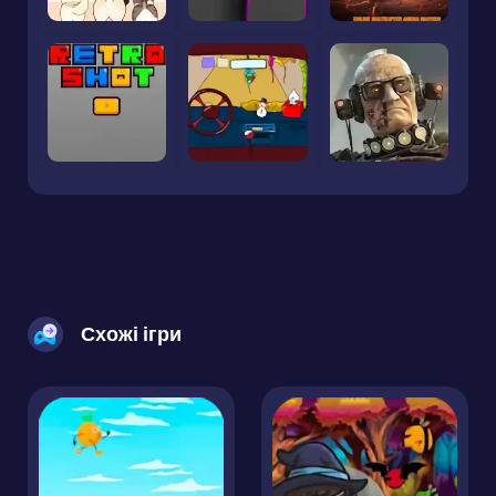
Схожі ігри