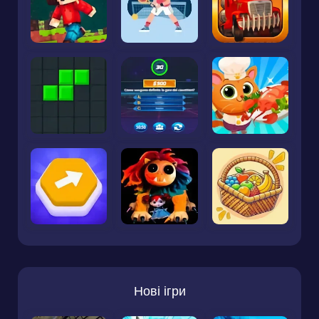
Нові ігри