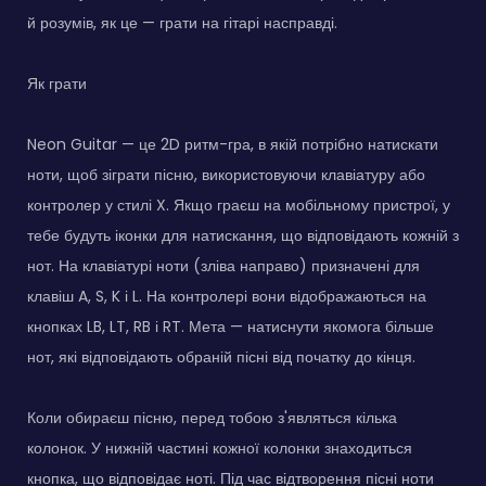
й розумів, як це — грати на гітарі насправді.
Як грати
Neon Guitar — це 2D ритм-гра, в якій потрібно натискати
ноти, щоб зіграти пісню, використовуючи клавіатуру або
контролер у стилі X. Якщо граєш на мобільному пристрої, у
тебе будуть іконки для натискання, що відповідають кожній з
нот. На клавіатурі ноти (зліва направо) призначені для
клавіш A, S, K і L. На контролері вони відображаються на
кнопках LB, LT, RB і RT. Мета — натиснути якомога більше
нот, які відповідають обраній пісні від початку до кінця.
Коли обираєш пісню, перед тобою з'являться кілька
колонок. У нижній частині кожної колонки знаходиться
кнопка, що відповідає ноті. Під час відтворення пісні ноти