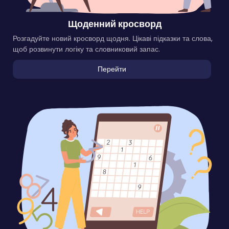
Щоденний кросворд
Розгадуйте новий кросворд щодня. Цікаві підказки та слова,
щоб розвинути логіку та словниковий запас.
Перейти