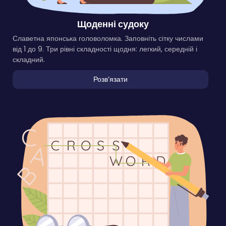
Щоденні судоку
Славетна японська головоломка. Заповніть сітку числами
від 1 до 9. Три рівні складності щодня: легкий, середній і
складний.
Розвʼязати