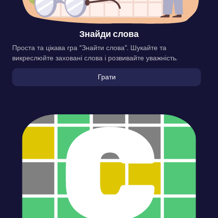
Знайди слова
Проста та цікава гра “Знайти слова”. Шукайте та
викреслюйте заховані слова і розвивайте уважність.
Грати