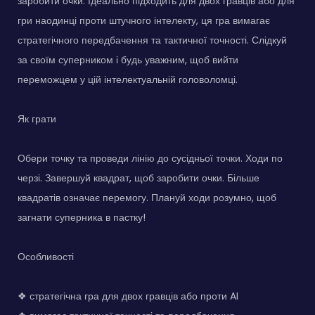
заробити очки. Ідеально підходить для двох гравців або для
гри наодинці проти штучного інтелекту, ця гра вимагає
стратегічного передбачення та тактичної точності. Слідкуй
за своїм суперником і будь уважним, щоб вийти
переможцем у цій інтелектуальній головоломці.
Як грати
Обери точку та проведи лінію до сусідньої точки. Ходи по
черзі. Завершуй квадрат, щоб заробити очки. Більше
квадратів означає перемогу. Плануй ходи розумно, щоб
загнати суперника в пастку!
Особливості
❖ стратегічна гра для двох гравців або проти AI