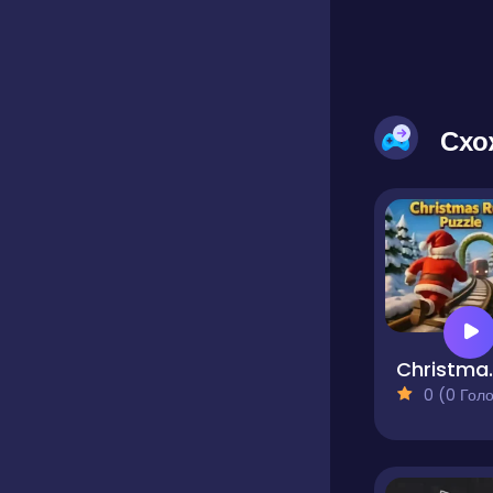
Схо
Christ
0 (0 Голосів