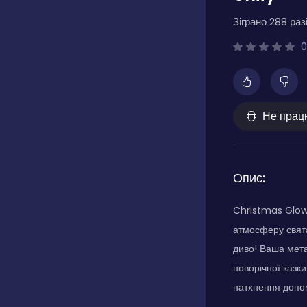
Зіграно 288 разі
0
Не прац
Опис:
Christmas Glow 
атмосферу свята
диво! Ваша мета
новорічної казк
натхнення допом