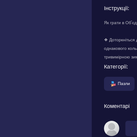
Інструкції:
Як грати в Об'є
❖ Доторкніться 
однакового коль
тривимірною зим
Категорії:
Пазли
Коментарі