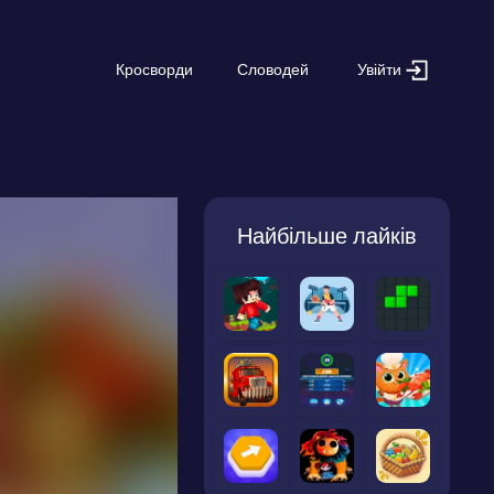
Увійти
Кросворди
Словодей
Найбільше лайків