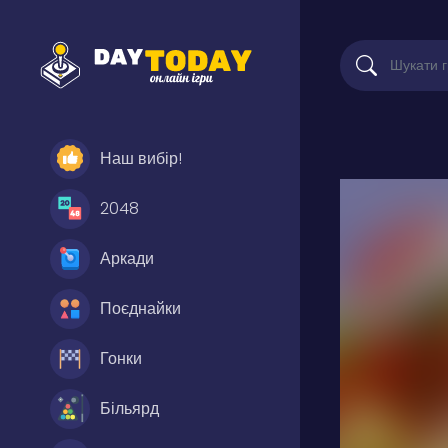
Наш вибір!
2048
Аркади
Поєднайки
Гонки
Більярд