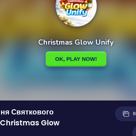
ння Святкового
В
 Christmas Glow