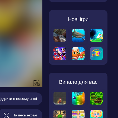
Нові ігри
Випало для вас
ідкрити в новому вікні
На весь екран