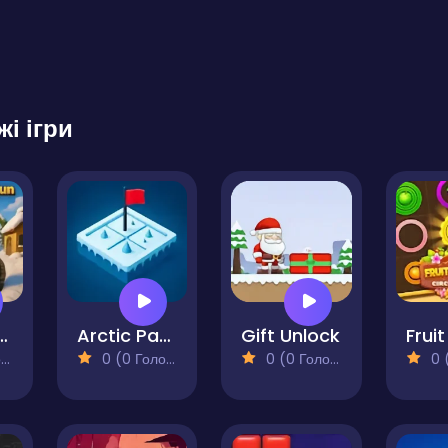
жі ігри
mas Run Puzzle
Arctic Path Puzzle
Gift Unlock
)
0 (0 Голосів)
0 (0 Голосів)
0 (0