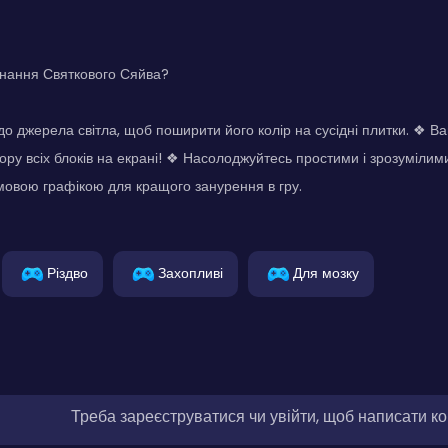
днання Святкового Сяйва?
до джерела світла, щоб поширити його колір на сусідні плитки. ❖ В
ору всіх блоків на екрані! ❖ Насолоджуйтесь простими і зрозуміли
овою графікою для кращого занурення в гру.
Різдво
Захопливі
Для мозку
Треба зареєструватися чи увійти, щоб написати к