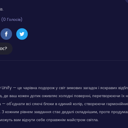
в.
 (0 Голосів)
ює?
Unify — це чарівна подорож у світ зимових загадок і яскравих відбл
, де ваш кожен дотик оживляє холодні поверхні, перетворюючи їх н
 — об'єднати всі сяючі блоки в єдиний колір, створюючи гармонійний
и. З кожним рівнем завдання стає дедалі складнішим, проте продуман
ожуть вам відчути себе справжнім майстром світла.