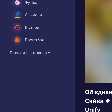
Футбол
Стікмени
Шутери
Баскетбол
Показати інші категорії ▾
Об'єдна
Сяйва ❖
Unify