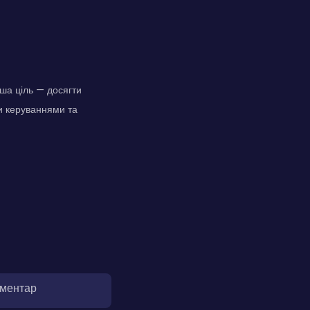
аша ціль — досягти
ми керуваннями та
оментар