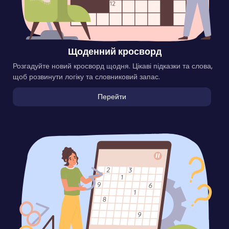
Щоденний кросворд
Розгадуйте новий кросворд щодня. Цікаві підказки та слова,
щоб розвинути логіку та словниковий запас.
Перейти