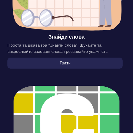
Знайди слова
Проста та цікава гра “Знайти слова”. Шукайте та
викреслюйте заховані слова і розвивайте уважність.
Грати