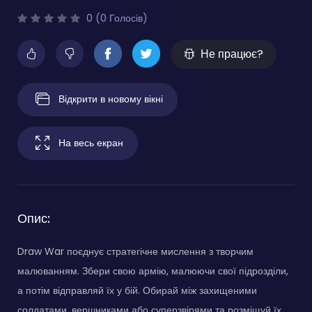
0 (0 Голосів)
Не працює?
Відкрити в новому вікні
На весь екран
Опис:
Draw War поєднує стратегічне мислення з творчим
малюванням. Збери свою армію, малюючи свої підрозділи,
а потім відправляй їх у бій. Обирай між захищеними
солдатами, вершниками або суперзвірями та розміщуй їх