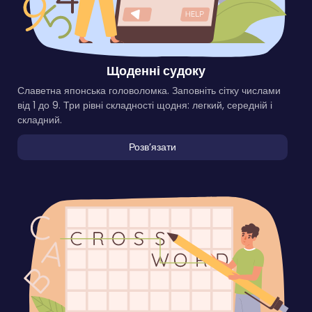
Щоденні судоку
Славетна японська головоломка. Заповніть сітку числами
від 1 до 9. Три рівні складності щодня: легкий, середній і
складний.
Розвʼязати