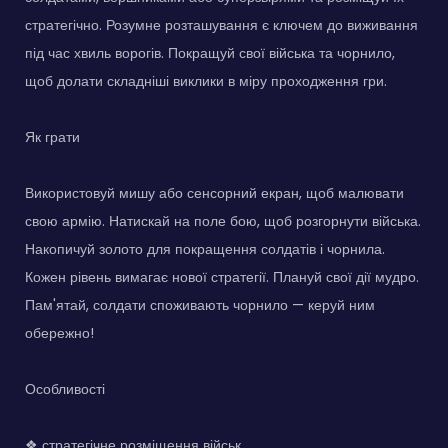
стратегічно. Розумне розташування є ключем до виживання
під час хвиль ворогів. Покращуй свої війська та чорнило,
щоб долати складніші виклики в міру проходження гри.
Як грати
Використовуй мишу або сенсорний екран, щоб малювати
свою армію. Натискай на поле бою, щоб розгорнути війська.
Накопичуй золото для покращення солдатів і чорнила.
Кожен рівень вимагає нової стратегії. Плануй свої дії мудро.
Пам'ятай, солдати споживають чорнило — керуй ним
обережно!
Особливості
❖ стратегічне розміщення військ