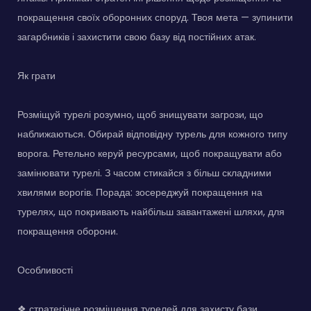
покращення своїх оборонних споруд. Твоя мета — зупинити
загарбників і захистити свою базу від постійних атак.
Як грати
Розміщуй турелі розумно, щоб знищувати загрози, що
наближаються. Обирай відповідну турель для кожного типу
ворога. Ретельно керуй ресурсами, щоб покращувати або
замінювати турелі. З часом стикайся з більш складними
хвилями ворогів. Порада: зосереджуй покращення на
турелях, що покривають найбільш завантажені шляхи, для
покращення оборони.
Особливості
❖ стратегічне розміщення турелей для захисту бази