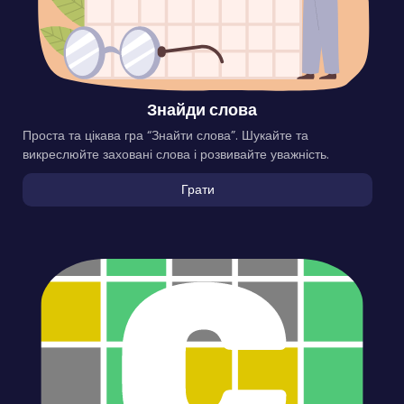
Знайди слова
Проста та цікава гра “Знайти слова”. Шукайте та
викреслюйте заховані слова і розвивайте уважність.
Грати