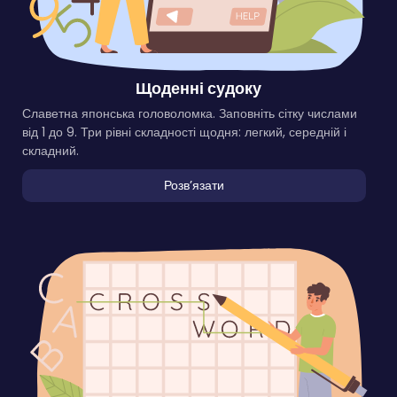
Щоденні судоку
Славетна японська головоломка. Заповніть сітку числами
від 1 до 9. Три рівні складності щодня: легкий, середній і
складний.
Розвʼязати