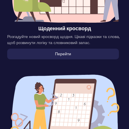
Щоденний кросворд
Розгадуйте новий кросворд щодня. Цікаві підказки та слова,
щоб розвинути логіку та словниковий запас.
Перейти