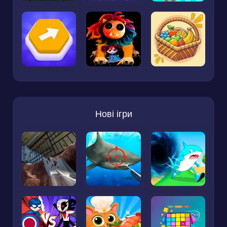
Нові ігри