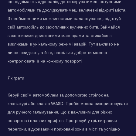
що піднімають адреналін, де ти керуватимеш потужними
автомобілями та досліджуватимеш величезні відкриті міста.
З необмеженими можливостями налаштування, підготуй
свій автомобіль до захопливих вуличних битв. Займайся
захопливими дрифтовими маневрами та стикайся з
викликами в унікальному режимі аварій. Тут важливо не
лише швидкість, а й те, наскільки добре ти можеш
контролювати її на кожному повороті.
Як грати
Керуй своїм автомобілем за допомогою стрілок на
клавіатурі або клавіш WASD. Пробіл можна використовувати
для ручного гальмування, що є важливим для різких
поворотів і плавних дрифтів. Прогресуй у грі, виграючи
перегони, відкриваючи приховані зони в місті та успішно