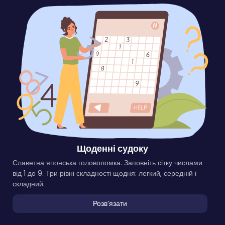
Щоденні судоку
Славетна японська головоломка. Заповніть сітку числами
від 1 до 9. Три рівні складності щодня: легкий, середній і
складний.
Розвʼязати