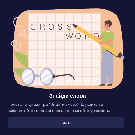
Знайди слова
Проста та цікава гра “Знайти слова”. Шукайте та
викреслюйте заховані слова і розвивайте уважність.
Грати