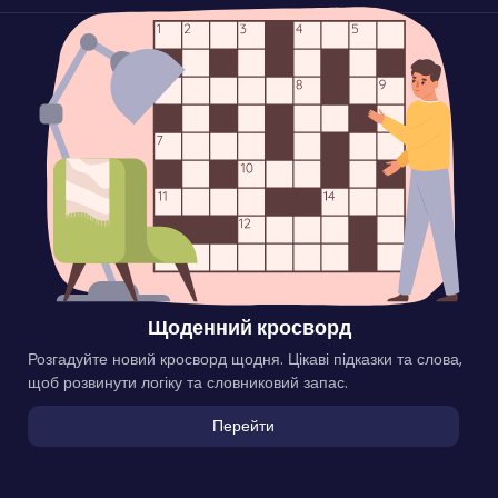
Щоденний кросворд
Розгадуйте новий кросворд щодня. Цікаві підказки та слова,
щоб розвинути логіку та словниковий запас.
Перейти