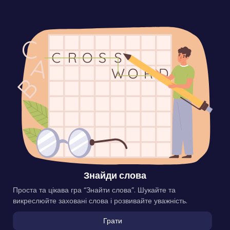
Знайди слова
Проста та цікава гра “Знайти слова”. Шукайте та
викреслюйте заховані слова і розвивайте уважність.
Грати