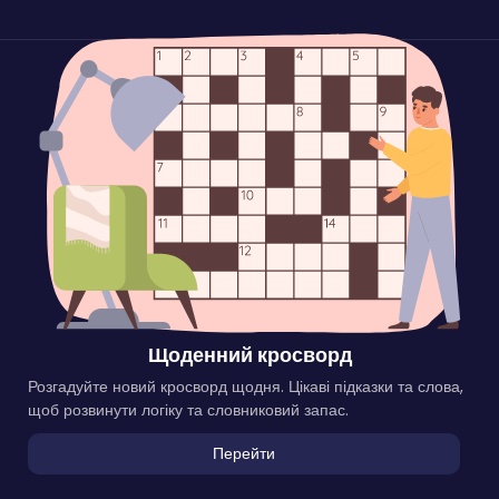
Щоденний кросворд
Розгадуйте новий кросворд щодня. Цікаві підказки та слова,
щоб розвинути логіку та словниковий запас.
Перейти