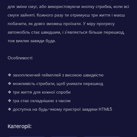
для зміни смуг, або використовуючи кнопку стрибка, коли всі
смуги зайняті. Кожного разу ти отримуєш три життя і маєш
побачити, як довго зможеш проїхати. У міру прогресу
автомобіль стає швидшим, і з'являється більше перешкод,
тож виклик завжди буде.
Особливості:
❖ захоплюючий геймплей з високою швидкістю
❖ можливість стрибати, щоб уникати перешкод
❖ три життя для кожної спроби
❖ гра стає складнішою з часом
❖ доступна на будь-якому пристрої завдяки HTML5
Категорії: