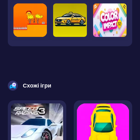
Схожі ігри