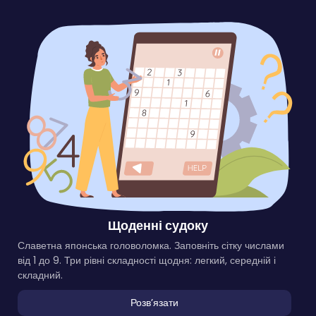
Щоденні судоку
Славетна японська головоломка. Заповніть сітку числами
від 1 до 9. Три рівні складності щодня: легкий, середній і
складний.
Розвʼязати