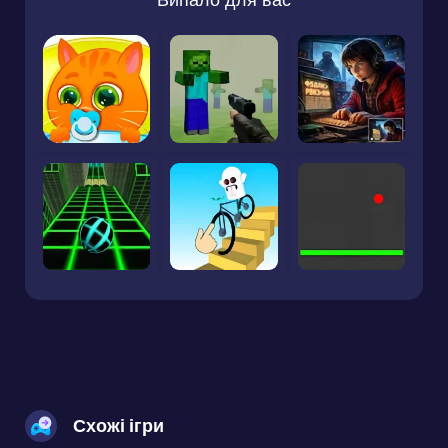
Схожі ігри