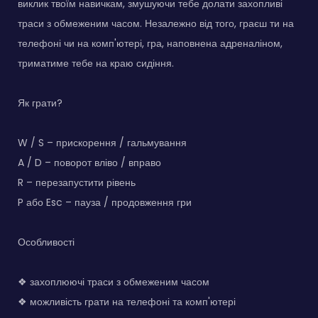
виклик твоїм навичкам, змушуючи тебе долати захопливі
траси з обмеженим часом. Незалежно від того, граєш ти на
телефоні чи на комп'ютері, гра, наповнена адреналіном,
триматиме тебе на краю сидіння.
Як грати?
W / S – прискорення / гальмування
A / D – поворот вліво / вправо
R – перезапустити рівень
P або Esc – пауза / продовження гри
Особливості
❖ захоплюючі траси з обмеженим часом
❖ можливість грати на телефоні та комп'ютері