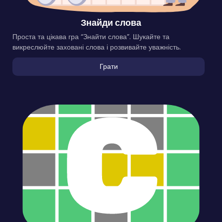
Знайди слова
Проста та цікава гра “Знайти слова”. Шукайте та
викреслюйте заховані слова і розвивайте уважність.
Грати