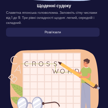
Щоденні судоку
Славетна японська головоломка. Заповніть сітку числами
від 1 до 9. Три рівні складності щодня: легкий, середній і
складний.
Розвʼязати