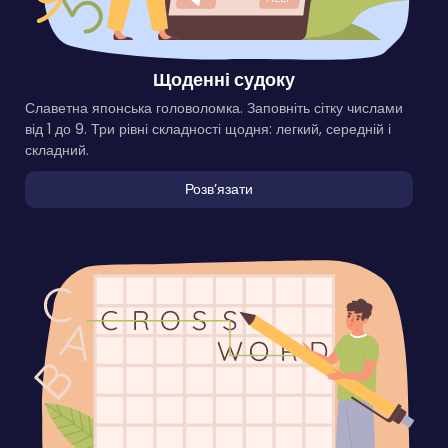
Щоденні судоку
Славетна японська головоломка. Заповніть сітку числами
від 1 до 9. Три рівні складності щодня: легкий, середній і
складний.
Розвʼязати