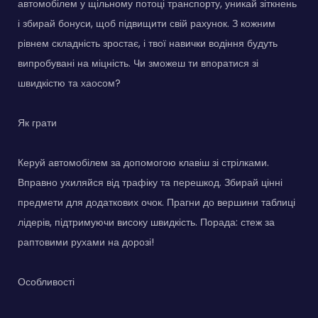
автомобілем у щільному потоці транспорту, уникай зіткнень
і збирай бонуси, щоб підвищити свій рахунок. З кожним
рівнем складність зростає, і твої навички водіння будуть
випробувані на міцність. Чи зможеш ти впоратися зі
швидкістю та хаосом?
Як грати
Керуй автомобілем за допомогою клавіш зі стрілками.
Вправно ухиляйся від трафіку та перешкод. Збирай цінні
предмети для додаткових очок. Прагни до вершини таблиці
лідерів, підтримуючи високу швидкість. Порада: стеж за
раптовими рухами на дорозі!
Особливості