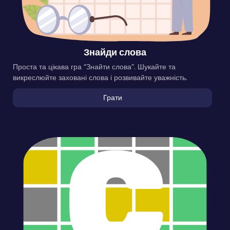
Знайди слова
Проста та цікава гра “Знайти слова”. Шукайте та
викреслюйте заховані слова і розвивайте уважність.
Грати