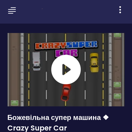
Божевільна супер машина ❖
Crazy Super Car