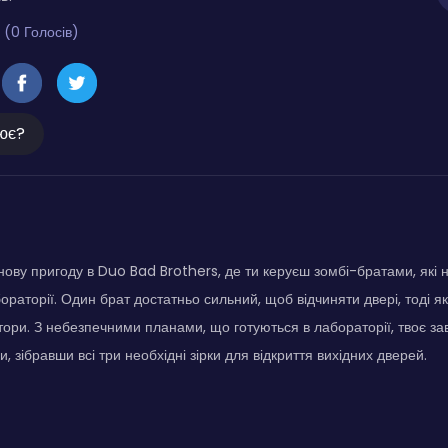
 (0 Голосів)
ює?
нову пригоду в Duo Bad Brothers, де ти керуєш зомбі-братами, які 
ораторії. Один брат достатньо сильний, щоб відчиняти двері, тоді 
остори. З небезпечними планами, що готуються в лабораторії, твоє з
и, зібравши всі три необхідні зірки для відкриття вихідних дверей.