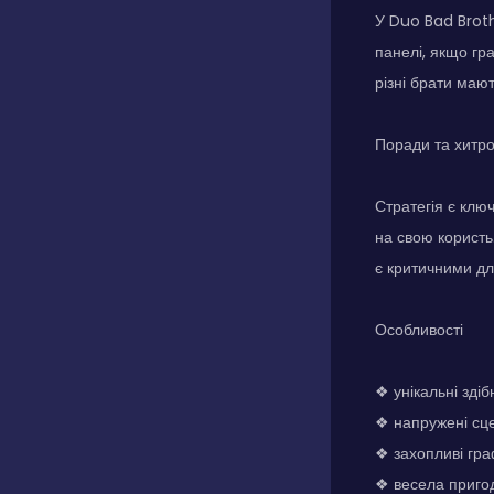
У Duo Bad Broth
панелі, якщо гр
різні брати мают
Поради та хитр
Стратегія є клю
на свою користь.
є критичними дл
Особливості
❖ унікальні здіб
❖ напружені сце
❖ захопливі гра
❖ весела пригод