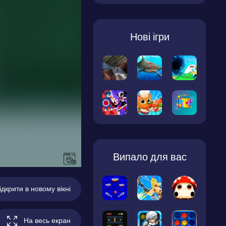
Нові ігри
Випало для вас
ідкрити в новому вікні
На весь екран