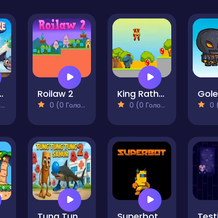
re of Lyra
Roilaw 2
King Rathor
)
0 (0 Голосів)
0 (0 Голосів)
0 (0
uper Onion Boy 2
Tung Tung Tung Sahur 2
Superbot
Tes