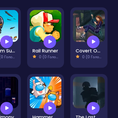
Golem Survival
Rail Runner
Covert Operations
 Голосів)
0 (0 Голосів)
0 (0 Голосів)
timony
Hammer Master io
The Last Man