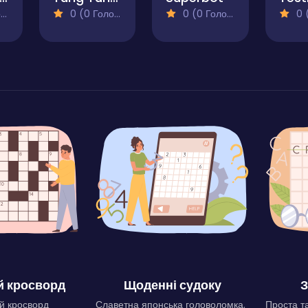
)
0 (0 Голосів)
0 (0 Голосів)
0 (0
 кросворд
Щоденні судоку
З
й кросворд
Славетна японська головоломка.
Проста та