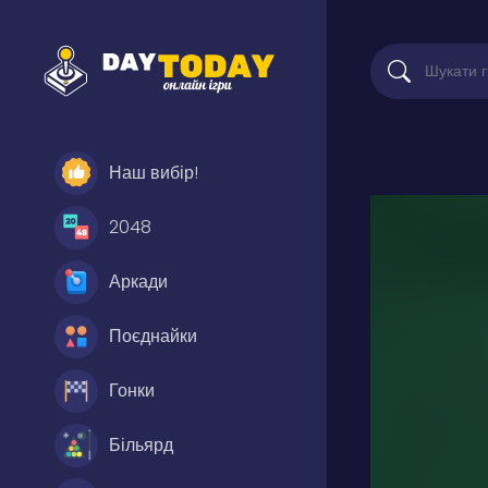
Наш вибір!
2048
Аркади
Поєднайки
Гонки
Більярд