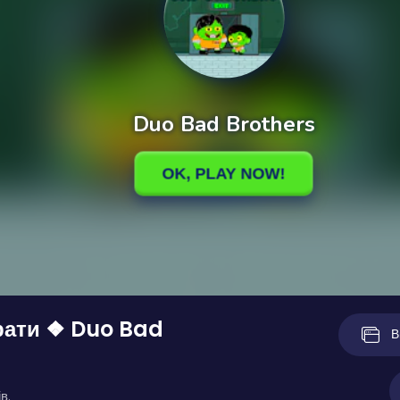
рати ❖ Duo Bad
В
в.