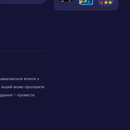
намагаються втекти з
як інший може пролазити
авдання - провести