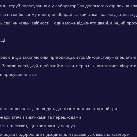
ers керуй пересуванням у лабораторії за допомогою стрілок на кла
аєш на мобільному пристрої. Збирай всі три зірки і разом дістанься 
ь свої унікальні здібності - один може відчиняти двері, а інший прохо
ощі
човою в цій захоплюючій пригодницькій грі. Використовуй спеціальні 
 Завжди досліджуй, щоб знайти зірки, перш ніж намагатися відкрити 
я просування в грі.
ності персонажів, що ведуть до різноманітних стратегій гри
нарії втечі з викликами та перешкодами
фіка та сюжет, що тримають у напрузі
ницька подорож, що підходить для гравців усіх вікових категорій