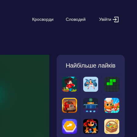
Увійти
Кросворди
Словодей
Найбільше лайків