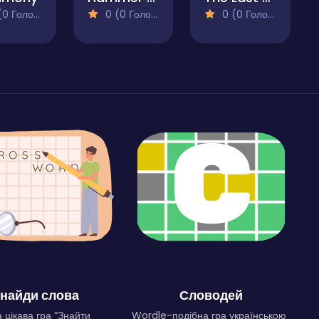
 Голосів)
0 (0 Голосів)
0 (0 Голосів)
найди слова
Словодей
 цікава гра “Знайти
Wordle-подібна гра українською