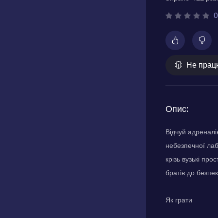
0
Не прац
Опис:
Відчуй адреналі
небезпечної лаб
крізь вузькі пр
братів до безпек
Як грати