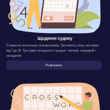
Щоденні судоку
Славетна японська головоломка. Заповніть сітку числами
від 1 до 9. Три рівні складності щодня: легкий, середній і
складний.
Розвʼязати