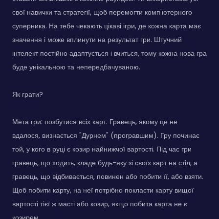
свої навички та стратегії, щоб перемогти комп'ютерного
суперника. На тебе чекають цікаві ігри, де кожна карта має
значення і може вплинути на результат гри. Штучний
інтелект постійно адаптується і вчиться, тому кожна нова гра
буде унікальною та непередбачуваною.
Як грати?
Мета гри: позбутися всіх карт. Гравець, якому це не
вдалося, визнається "Дурнем" (програвшим). Гру починає
той, у кого в руці є козир найнижчої вартості. Під час гри
гравець, що ходить, кладе будь-яку зі своїх карт на стіл, а
гравець, що відбивається, повинен або побити її, або взяти.
Щоб побити карту, на неї потрібно покласти карту вищої
вартості тієї ж масті або козир, якщо побита карта не є
козирем.