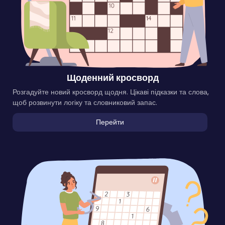
Щоденний кросворд
Розгадуйте новий кросворд щодня. Цікаві підказки та слова,
щоб розвинути логіку та словниковий запас.
Перейти