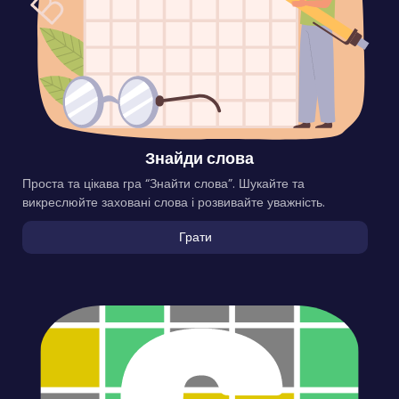
Знайди слова
Проста та цікава гра “Знайти слова”. Шукайте та
викреслюйте заховані слова і розвивайте уважність.
Грати