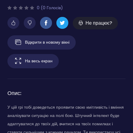
0 (0 Голосів)
Не працює?
Відкрити в новому вікні
На весь екран
Опис:
У цій грі тобі доведеться проявити свою кмітливість і вміння
аналізувати ситуацію на полі бою. Штучний інтелект буде
адаптуватися до твоїх дій, вчитися на твоїх помилках і
ставати сильнішим з кожним раундом. Ти використаєш усі