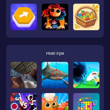
Нові ігри