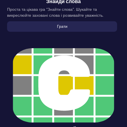
Знайди слова
Проста та цікава гра “Знайти слова”. Шукайте та
викреслюйте заховані слова і розвивайте уважність.
Грати