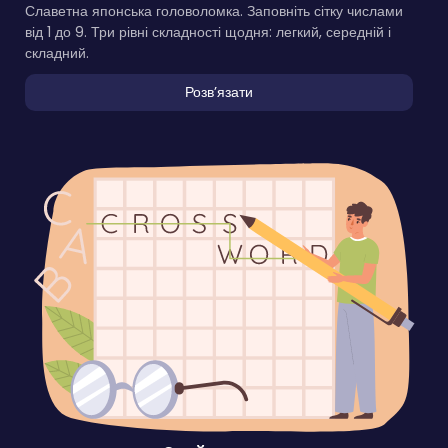
Славетна японська головоломка. Заповніть сітку числами
від 1 до 9. Три рівні складності щодня: легкий, середній і
складний.
Розвʼязати