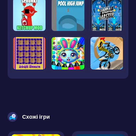
Схожі ігри