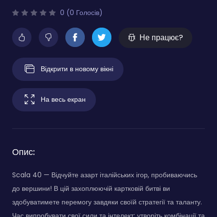
0 (0 Голосів)
Не працює?
Відкрити в новому вікні
На весь екран
Опис:
Scala 40 — Відчуйте азарт італійських ігор, пробиваючись
до вершини! В цій захоплюючій картковій битві ви
здобуватимете перемогу завдяки своїй стратегії та таланту.
Час випробувати свої сили та інтелект: утворіть комбінації та