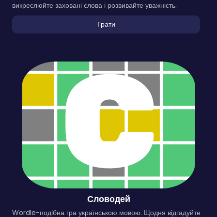
викреслюйте заховані слова і розвивайте уважність.
Грати
Словодей
Wordle-подібна гра українською мовою. Щодня відгадуйте