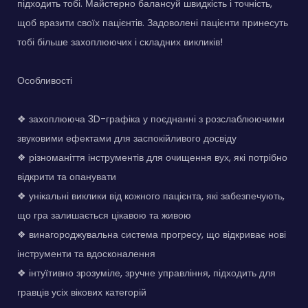
підходить тобі. Майстерно балансуй швидкість і точність,
щоб вразити своїх пацієнтів. Задоволені пацієнти принесуть
тобі більше захоплюючих і складних викликів!
Особливості
❖ захоплююча 3D-графіка у поєднанні з розслаблюючими
звуковими ефектами для заспокійливого досвіду
❖ різноманіття інструментів для очищення вух, які потрібно
відкрити та опанувати
❖ унікальні виклики від кожного пацієнта, які забезпечують,
що гра залишається цікавою та живою
❖ винагороджувальна система прогресу, що відкриває нові
інструменти та вдосконалення
❖ інтуїтивно зрозуміле, зручне управління, підходить для
гравців усіх вікових категорій