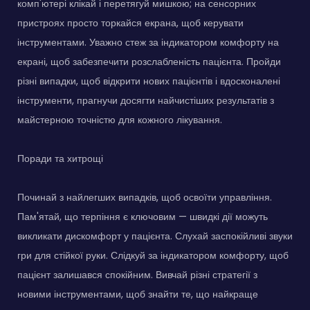
комп'ютері клікай і перетягуй мишкою; на сенсорних
пристроях просто торкайся екрана, щоб керувати
інструментами. Уважно стеж за індикатором комфорту на
екрані, щоб забезпечити розслабленість пацієнта. Пройди
різні випадки, щоб відкрити нових пацієнтів і вдосконалені
інструменти, прагнучи досягти найчистіших результатів з
майстерною точністю для кожного лікування.
Поради та хитрощі
Починай з найлегших випадків, щоб освоїти управління.
Пам'ятай, що терпіння є ключовим — швидкі дії можуть
викликати дискомфорт у пацієнта. Слухай заспокійливі звуки
гри для стійкої руки. Слідкуй за індикатором комфорту, щоб
пацієнт залишався спокійним. Вивчай різні стратегії з
новими інструментами, щоб знайти те, що найкраще