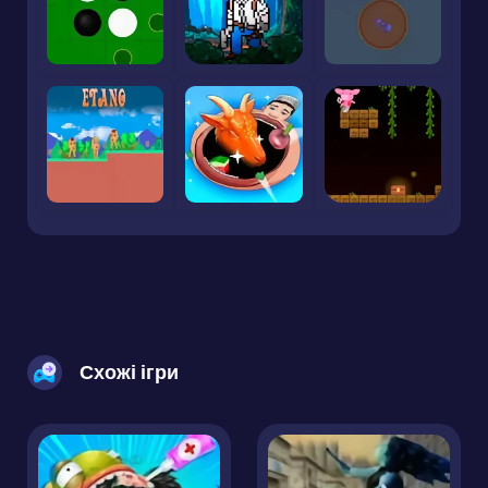
Схожі ігри