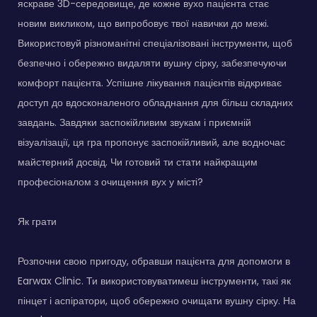
яскраве 3D-середовище, де кожне вухо пацієнта стає
новим викликом, що випробовує твої навички до межі.
Використовуй різноманітні спеціалізовані інструменти, щоб
безпечно і обережно видаляти вушну сірку, забезпечуючи
комфорт пацієнта. Успішне лікування пацієнтів відкриває
доступ до вдосконаленого обладнання для більш складних
завдань. Завдяки заспокійливим звукам і приємній
візуалізації, ця гра пропонує заспокійливий, але водночас
майстерний досвід. Чи готовий ти стати найкращим
професіоналом з очищення вух у місті?
Як грати
Розпочни свою пригоду, обравши пацієнта для допомоги в
Earwax Clinic. Ти використовуватимеш інструменти, такі як
пінцет і аспіратори, щоб обережно очищати вушну сірку. На