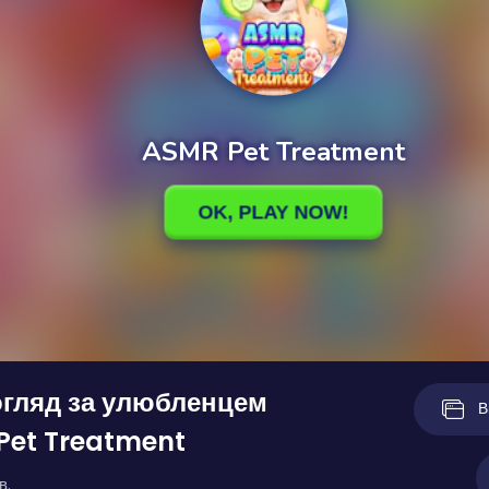
огляд за улюбленцем
В
Pet Treatment
в.