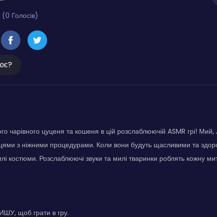
 (0 Голосів)
ює?
ого чарівного цуценя та кошеня в цій розслаблюючій ASMR грі! Мий, 
цями з ніжними процедурами. Коли вони будуть щасливими та здор
илі костюми. Розслаблюючі звуки та милі тваринки роблять кожну м
ШУ, щоб грати в гру.