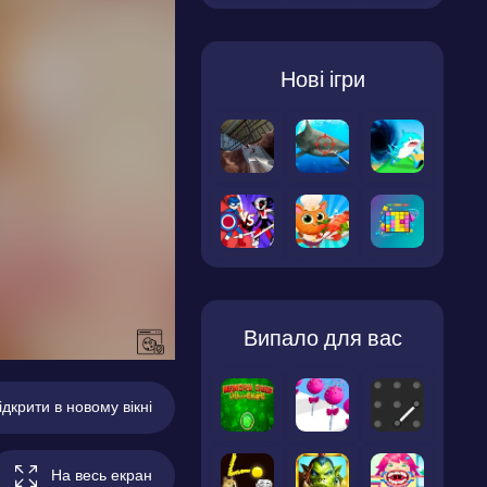
Нові ігри
Випало для вас
ідкрити в новому вікні
На весь екран