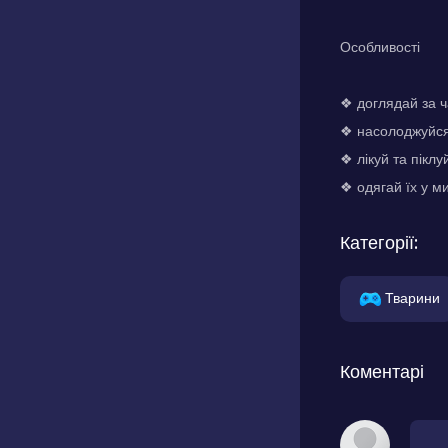
Особливості
❖ доглядай за 
❖ насолоджуйс
❖ лікуй та піклу
❖ одягай їх у м
Категорії:
Тварини
Коментарі