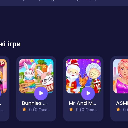
жі ігри
ss Up
Bunnies Get Ready for Easter
Mr And Mrs Santa Christmas Adventure
)
0 (0 Голосів)
0 (0 Голосів)
0 (0