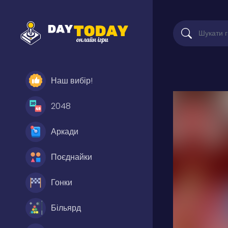
Наш вибір!
2048
Аркади
Поєднайки
Гонки
Більярд