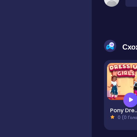
Схо
Pony Dre
0 (0 Голосів