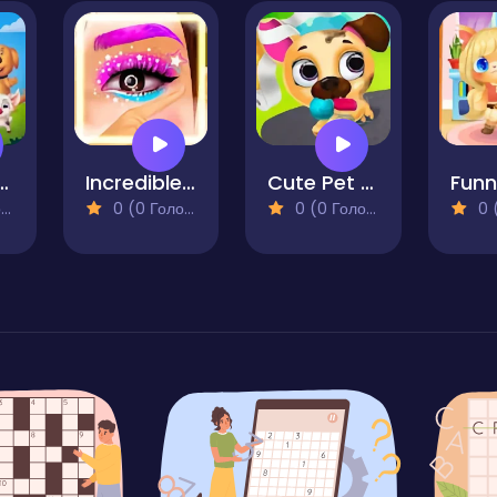
ture A Day To Remember
Incredible Princess Eye Art
Cute Pet Friends
)
0 (0 Голосів)
0 (0 Голосів)
0 (0