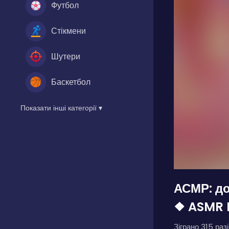
Футбол
Стікмени
Шутери
Баскетбол
Показати інші категорії ▾
АСМР: д
❖ ASMR 
Зіграно 315 разі