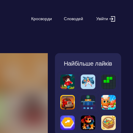
Увійти
Кросворди
Словодей
Найбільше лайків