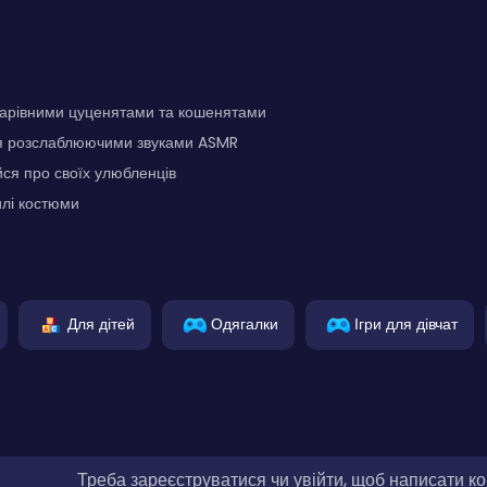
чарівними цуценятами та кошенятами
я розслаблюючими звуками ASMR
йся про своїх улюбленців
илі костюми
Для дітей
Одягалки
Ігри для дівчат
Треба зареєструватися чи увійти, щоб написати к