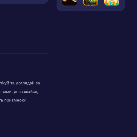
лікуй та доглядай за
овими, розважайся,
ить приємною!