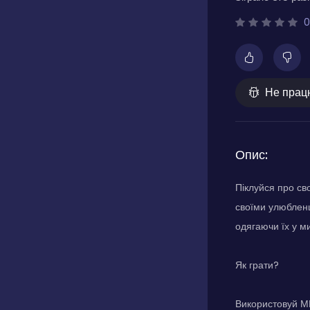
0
Не прац
Опис:
Піклуйся про св
своїми улюблен
одягаючи їх у м
Як грати?
Використовуй МИ