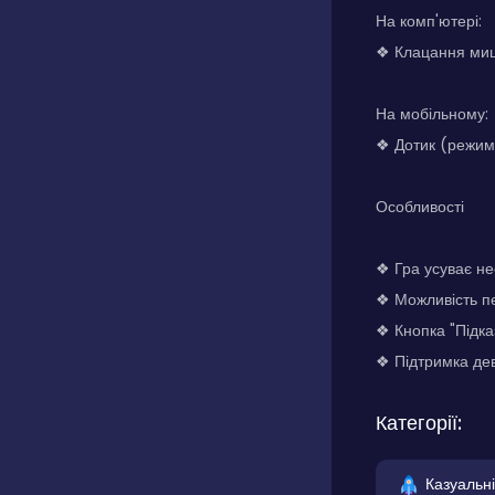
На комп'ютері:
❖ Клацання миш
На мобільному:
❖ Дотик (режим
Особливості
❖ Гра усуває не
❖ Можливість п
❖ Кнопка "Підк
❖ Підтримка дев
Категорії:
Казуальні