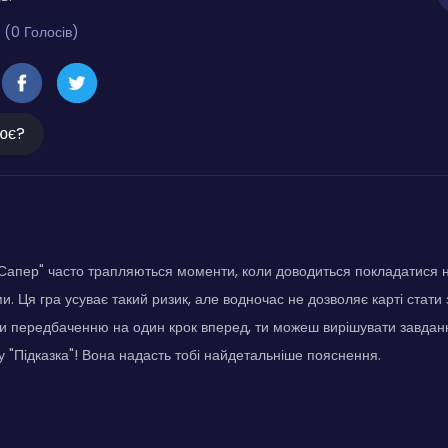
 (0 Голосів)
ює?
 "Сапер" часто трапляються моменти, коли доводиться покладатися 
и. Ця гра усуває такий ризик, але водночас не дозволяє карті стати
и передбаченню на один крок вперед, ти можеш вирішувати завдан
у "Підказка"! Вона надасть тобі найдетальніше пояснення.