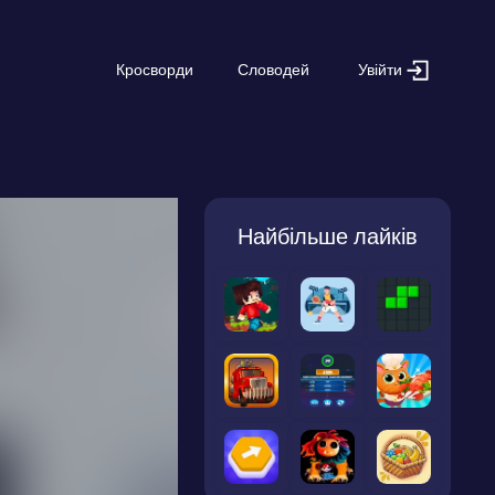
Увійти
Кросворди
Словодей
Найбільше лайків