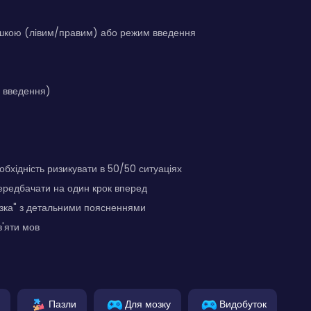
кою (лівим/правим) або режим введення
 введення)
обхідність ризикувати в 50/50 ситуаціях
ередбачати на один крок вперед
азка" з детальними поясненнями
'яти мов
Пазли
Для мозку
Видобуток