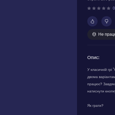
0
Не прац
Опис:
У класичній грі
двома варіантам
працює? Завдяк
натиснути кнопк
Як грати?