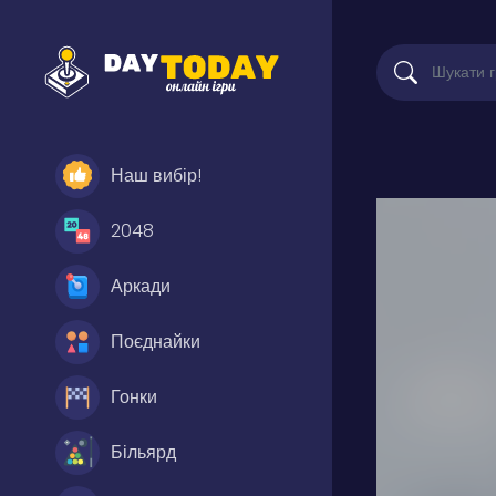
Наш вибір!
2048
Аркади
Поєднайки
Гонки
Більярд