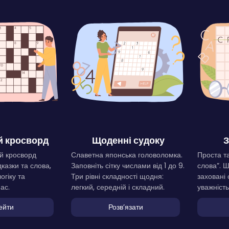
 кросворд
Щоденні судоку
З
й кросворд
Славетна японська головоломка.
Проста та
дказки та слова,
Заповніть сітку числами від 1 до 9.
слова”. 
огіку та
Три рівні складності щодня:
заховані 
ас.
легкий, середній і складний.
уважність
ейти
Розвʼязати