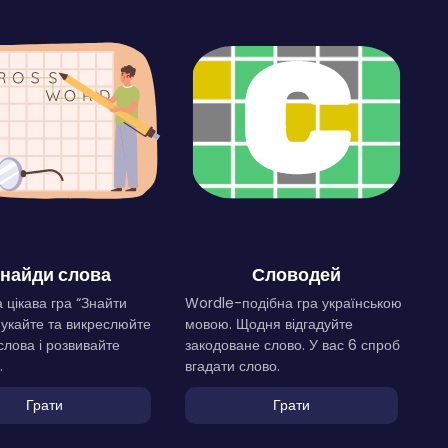
найди слова
Словодей
 цікава гра “Знайти
Wordle-подібна гра українською
Шукайте та викреслюйте
мовою. Щодня відгадуйте
слова і розвивайте
закодоване слово. У вас 6 спроб
.
вгадати слово.
Грати
Грати