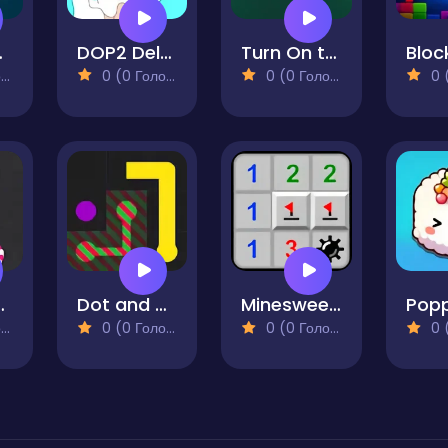
uzzle
DOP2 Delete part in Love Story
Turn On the Green Lights
)
0 (0 Голосів)
0 (0 Голосів)
0 (0
d - Puzzle
Dot and Dot
Minesweeper Mania
)
0 (0 Голосів)
0 (0 Голосів)
0 (0