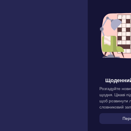
Щоденний
Розгадуйте нови
щодня. Цікаві пі
щоб розвинути л
словниковий зап
Пер