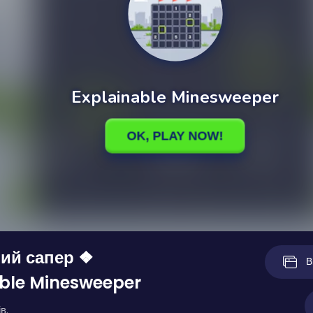
ий сапер ❖
В
ble Minesweeper
в.