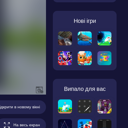
Нові ігри
Випало для вас
ідкрити в новому вікні
На весь екран