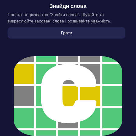
Знайди слова
Проста та цікава гра “Знайти слова”. Шукайте та
викреслюйте заховані слова і розвивайте уважність.
Грати