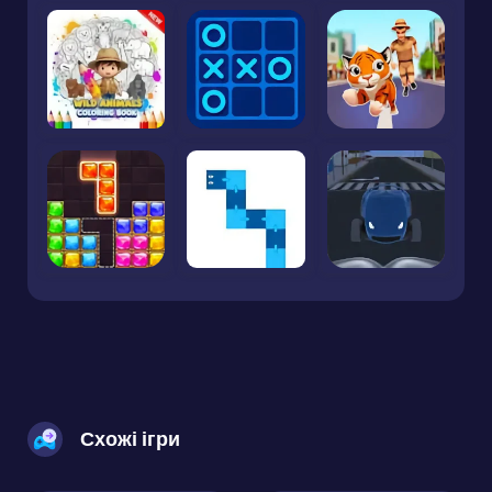
Схожі ігри