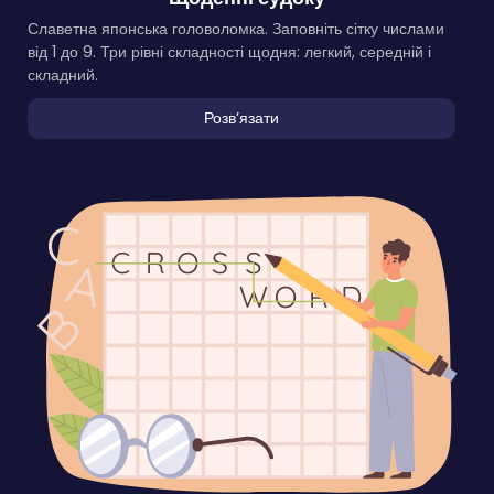
Славетна японська головоломка. Заповніть сітку числами
від 1 до 9. Три рівні складності щодня: легкий, середній і
складний.
Розвʼязати