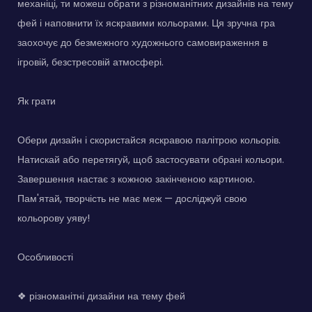
механіці, ти можеш обрати з різноманітних дизайнів на тему
фей і наповнити їх яскравими кольорами. Ця зручна гра
заохочує до безмежного художнього самовираження в
ігровій, безстресовій атмосфері.
Як грати
Обери дизайн і скористайся яскравою палітрою кольорів.
Натискай або перетягуй, щоб застосувати обрані кольори.
Завершення настає з кожною закінченою картиною.
Пам'ятай, творчість не має меж — досліджуй свою
кольорову уяву!
Особливості
❖ різноманітні дизайни на тему фей