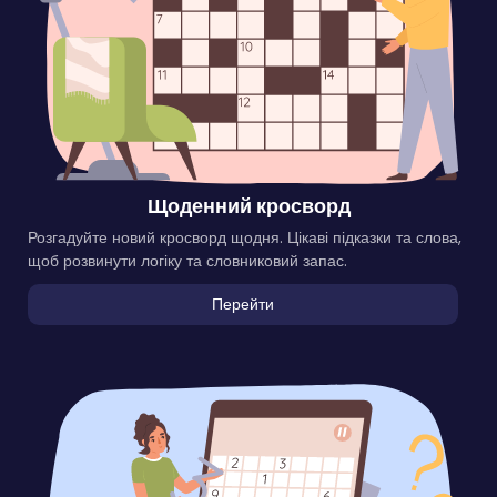
Щоденний кросворд
Розгадуйте новий кросворд щодня. Цікаві підказки та слова,
щоб розвинути логіку та словниковий запас.
Перейти