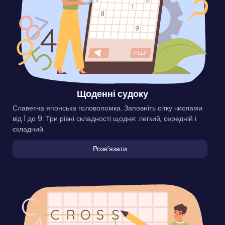
Щоденні судоку
Славетна японська головоломка. Заповніть сітку числами
від 1 до 9. Три рівні складності щодня: легкий, середній і
складний.
Розвʼязати