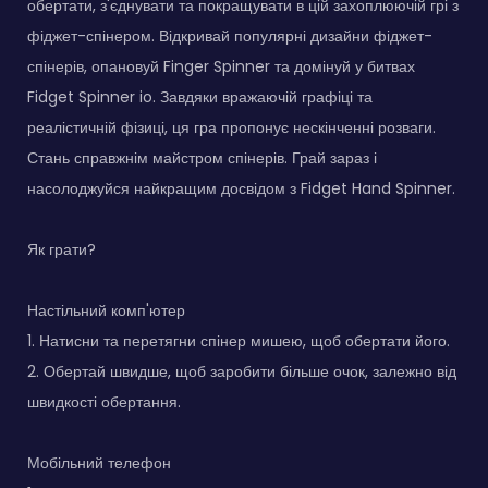
обертати, з'єднувати та покращувати в цій захоплюючій грі з
фіджет-спінером. Відкривай популярні дизайни фіджет-
спінерів, опановуй Finger Spinner та домінуй у битвах
Fidget Spinner io. Завдяки вражаючій графіці та
реалістичній фізиці, ця гра пропонує нескінченні розваги.
Стань справжнім майстром спінерів. Грай зараз і
насолоджуйся найкращим досвідом з Fidget Hand Spinner.
Як грати?
Настільний комп'ютер
1. Натисни та перетягни спінер мишею, щоб обертати його.
2. Обертай швидше, щоб заробити більше очок, залежно від
швидкості обертання.
Мобільний телефон