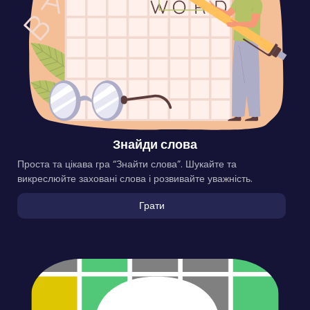
Знайди слова
Проста та цікава гра “Знайти слова”. Шукайте та
викреслюйте заховані слова і розвивайте уважність.
Грати