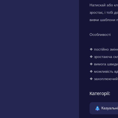
Натискай або кл
зростає, і тобі 
вивчи шаблони п
Особливості
❖ постійно зміню
❖ зростаюча скл
❖ вимога швидко
❖ можливість в
❖ захоплюючий 
Категорії:
Казуальні