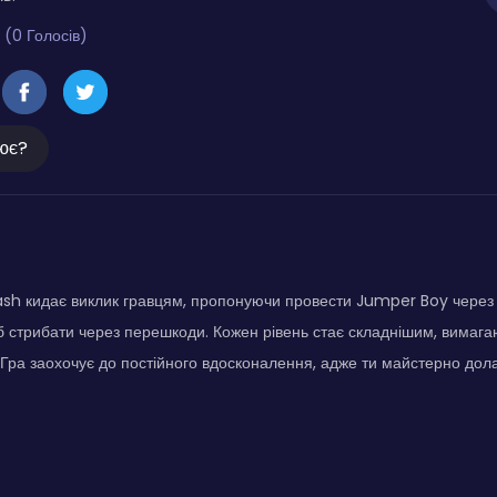
 (0 Голосів)
ює?
h кидає виклик гравцям, пропонуючи провести Jumper Boy через по
 стрибати через перешкоди. Кожен рівень стає складнішим, вимагаюч
. Гра заохочує до постійного вдосконалення, адже ти майстерно дол