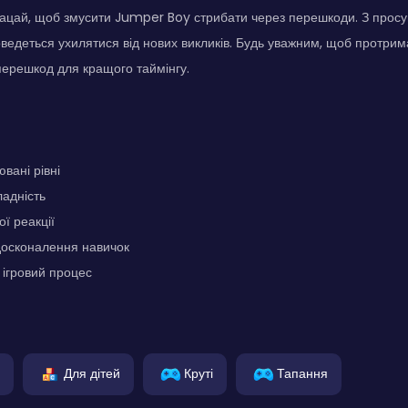
ацай, щоб змусити Jumper Boy стрибати через перешкоди. З просув
доведеться ухилятися від нових викликів. Будь уважним, щоб протрим
ерешкод для кращого таймінгу.
вані рівні
адність
ї реакції
досконалення навичок
ігровий процес
Для дітей
Круті
Тапання