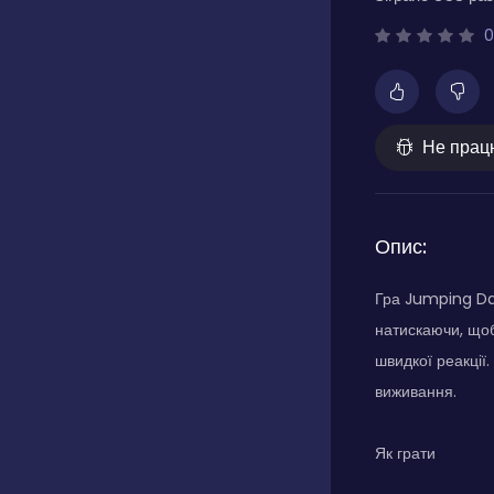
0
Не прац
Опис:
Гра Jumping Das
натискаючи, щоб
швидкої реакції
виживання.
Як грати