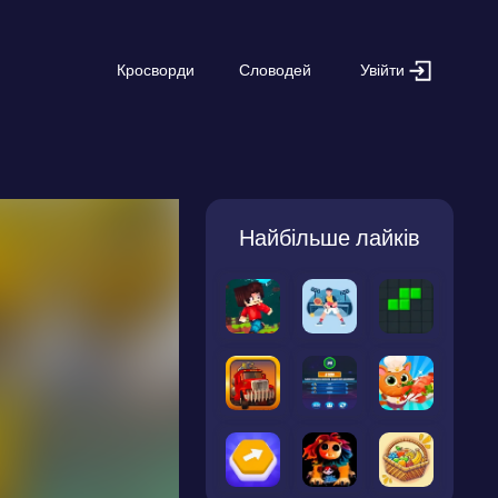
Увійти
Кросворди
Словодей
Найбільше лайків