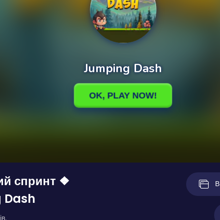
ий спринт ❖
В
 Dash
ів.