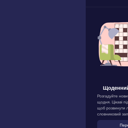
Щоденний
Розгадуйте нови
щодня. Цікаві пі
щоб розвинути л
словниковий зап
Пер