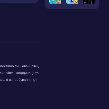
стійно змінювані рівні,
и чіткої координації та
аєш її випробування для