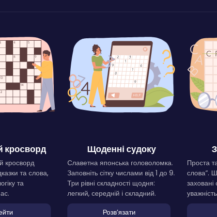
 кросворд
Щоденні судоку
З
й кросворд
Славетна японська головоломка.
Проста та
дказки та слова,
Заповніть сітку числами від 1 до 9.
слова”. 
огіку та
Три рівні складності щодня:
заховані 
ас.
легкий, середній і складний.
уважність
ейти
Розвʼязати