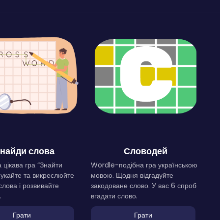
найди слова
Словодей
 цікава гра “Знайти
Wordle-подібна гра українською
Шукайте та викреслюйте
мовою. Щодня відгадуйте
слова і розвивайте
закодоване слово. У вас 6 спроб
.
вгадати слово.
Грати
Грати