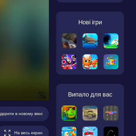
Нові ігри
Випало для вас
ідкрити в новому вікні
На весь екран