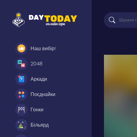
Наш вибір!
2048
Аркади
Поєднайки
Гонки
Більярд