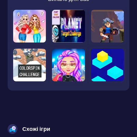
Схожі ігри