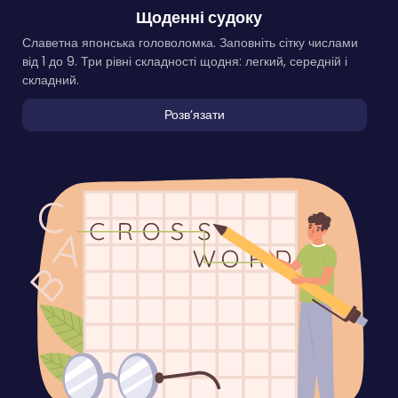
Щоденні судоку
Славетна японська головоломка. Заповніть сітку числами
від 1 до 9. Три рівні складності щодня: легкий, середній і
складний.
Розвʼязати