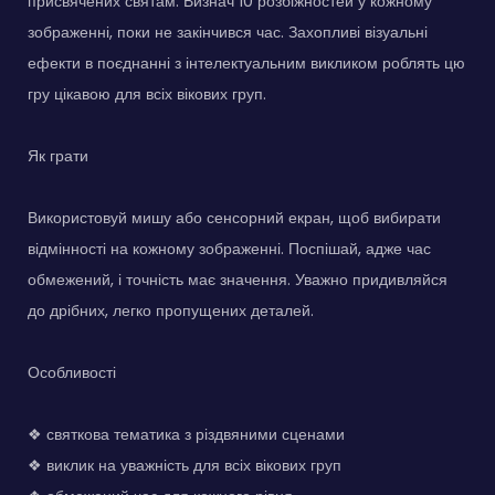
присвячених святам. Визнач 10 розбіжностей у кожному
зображенні, поки не закінчився час. Захопливі візуальні
ефекти в поєднанні з інтелектуальним викликом роблять цю
гру цікавою для всіх вікових груп.
Як грати
Використовуй мишу або сенсорний екран, щоб вибирати
відмінності на кожному зображенні. Поспішай, адже час
обмежений, і точність має значення. Уважно придивляйся
до дрібних, легко пропущених деталей.
Особливості
❖ святкова тематика з різдвяними сценами
❖ виклик на уважність для всіх вікових груп