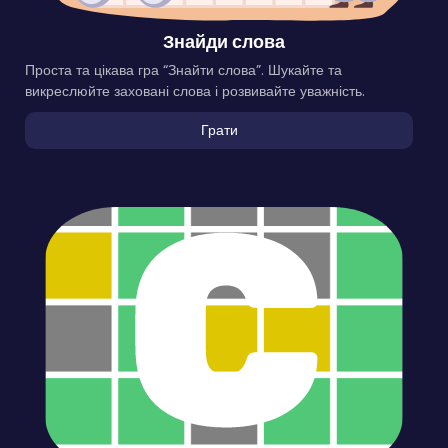
Знайди слова
Проста та цікава гра “Знайти слова”. Шукайте та
викреслюйте заховані слова і розвивайте уважність.
Грати