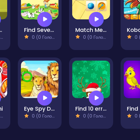
al Match
Find Seven Differences
Match Memory
)
0 (0 Голосів)
0 (0 Голосів)
0 (0
hi
Eye Spy Difference The Garden
Find 10 errors - CHRISTMAS
)
0 (0 Голосів)
0 (0 Голосів)
0 (0