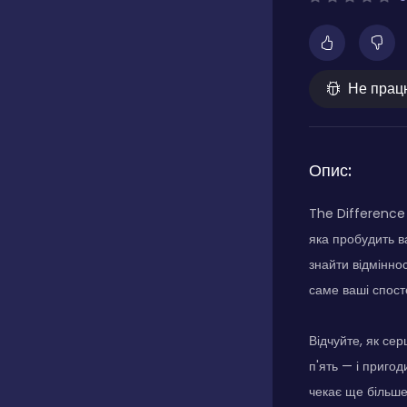
Не прац
Опис:
The Difference 
яка пробудить в
знайти відміннос
саме ваші спосте
Відчуйте, як се
п'ять — і пригод
чекає ще більше