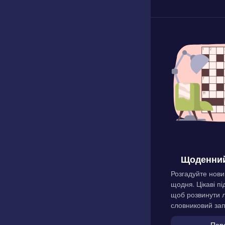
Щоденний
Розгадуйте нови
щодня. Цікаві пі
щоб розвинути л
словниковий зап