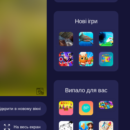
Нові ігри
Випало для вас
ідкрити в новому вікні
На весь екран