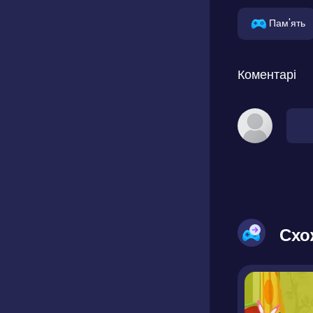
Пам'ять
Коментарі
Схо