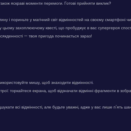
також яскраві моменти перемоги. Готові прийняти виклик?
тину і пориньте у магічний світ відмінностей на своєму смартфоні чи
ь у цьому захоплюючому квесті, що пробуджує в вас супергероя спос
всякденності — твоя пригода починається зараз!
икористовуйте мишу, щоб знаходити відмінності.
трої: торкайтеся екрана, щоб відзначати відмінні фрагменти в зобр
укати всі відмінності, але будьте уважні, адже у вас лише п'ять шанс