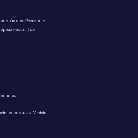
 комп'ютері. Розвиньте
тережливості. Тож
аженнях.
ів на помилки. Успіхів і