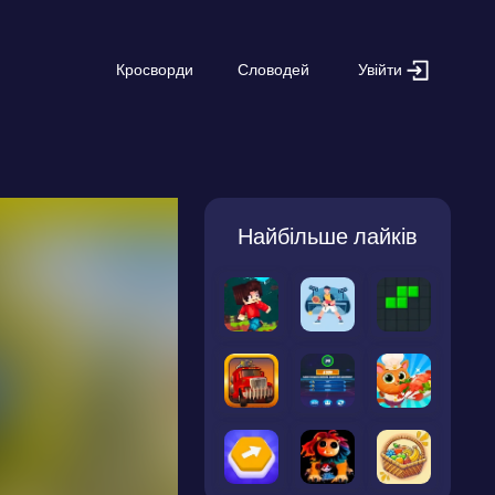
Увійти
Кросворди
Словодей
Найбільше лайків