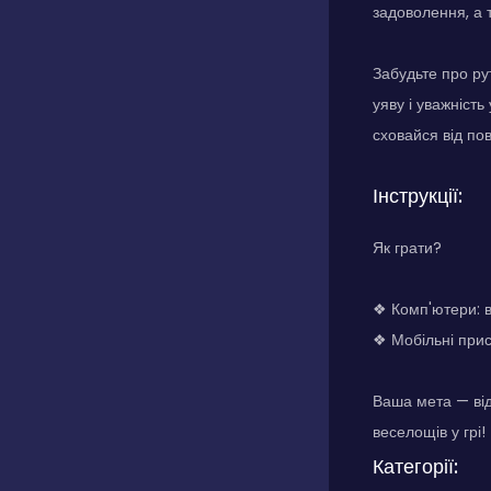
задоволення, а 
Забудьте про ру
уяву і уважніст
сховайся від по
Інструкції:
Як грати?
❖ Комп'ютери: в
❖ Мобільні прис
Ваша мета — відш
веселощів у грі!
Категорії: