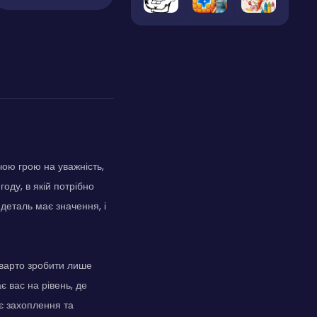
чою грою на уважність,
оду, в якій потрібно
 деталь має значення, і
е варто зробити лише
є вас на рівень, де
є захоплення та