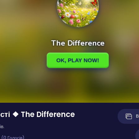
сті ❖ The Difference
В
ів.
 (0 Голосів)