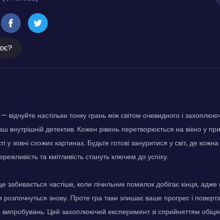
ює?
— відчуйте настільки тонку грань між світом очевидного і захоплюю
аш внутрішній детектив. Кожен рівень перетворюється на вікно у приг
ті у зовні схожих картинах. Будьте готові зануритися у світ, де кожна
режливість та кмітливість стануть ключем до успіху.
рце забивається частіше, коли лічильник помилок добігає кінця, адж
и розпочнуться знову. Проте гра таки злишає ваше прогрес і поверта
 випробувань. Цей захоплюючий експеримент зі сприйняттям обіця