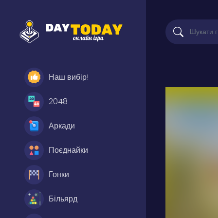
Наш вибір!
2048
Аркади
Поєднайки
Гонки
Більярд