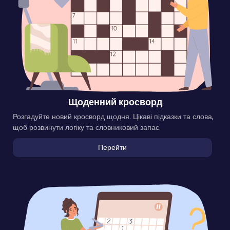
Щоденний кросворд
Розгадуйте новий кросворд щодня. Цікаві підказки та слова,
щоб розвинути логіку та словниковий запас.
Перейти