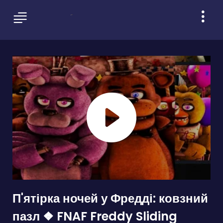
П'ятірка ночей у Фредді: ковзний
пазл ❖ FNAF Freddy Sliding