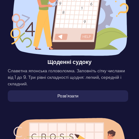
Щоденні судоку
Славетна японська головоломка. Заповніть сітку числами
від 1 до 9. Три рівні складності щодня: легкий, середній і
складний.
Розвʼязати