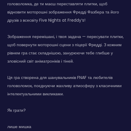
головоломка, де ти маєш переставляти плитки, щоб
відновити моторошні зображення Фредді Фазбера та його
друзів з всесвіту Five Nights at Freddy’s!
Зображення перемішані, і твоя задача — пересувати плитки,
щоб повернути моторошні сцени з піцерії Фредді. З кожним
рівнем гра стає складнішою, занурюючи тебе глибше у
зловісний світ аніматроніків і тіней.
Ця гра створена для шанувальників FNAF та любителів
головоломок, поєднуючи жахливу атмосферу з класичними
інтелектуальними викликами.
Як грати?
лише мишка