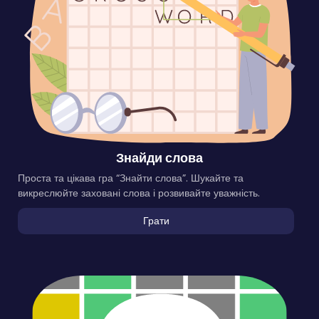
Знайди слова
Проста та цікава гра “Знайти слова”. Шукайте та
викреслюйте заховані слова і розвивайте уважність.
Грати