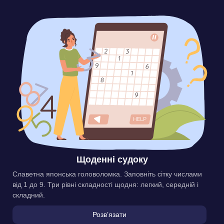
Щоденні судоку
Славетна японська головоломка. Заповніть сітку числами
від 1 до 9. Три рівні складності щодня: легкий, середній і
складний.
Розвʼязати