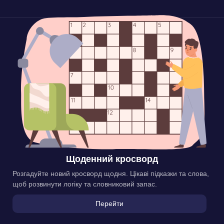
Щоденний кросворд
Розгадуйте новий кросворд щодня. Цікаві підказки та слова,
щоб розвинути логіку та словниковий запас.
Перейти