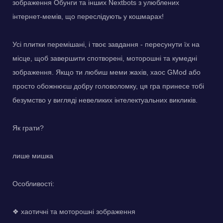
зображення Обунги та інших Nextbots з улюблених
інтернет-мемів, що переслідують у кошмарах!
Усі плитки перемішані, і твоє завдання - пересунути їх на
місце, щоб завершити спотворені, моторошні та кумедні
зображення. Якщо ти любиш меми жахів, хаос GMod або
просто обожнюєш добру головоломку, ця гра принесе тобі
безумство у вигляді невеликих інтелектуальних викликів.
Як грати?
лише мишка
Особливості:
❖ хаотичні та моторошні зображення