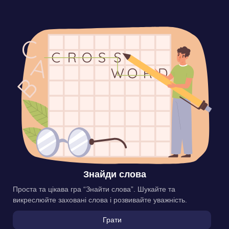
Знайди слова
Проста та цікава гра “Знайти слова”. Шукайте та
викреслюйте заховані слова і розвивайте уважність.
Грати