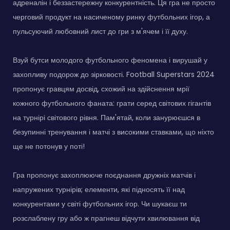
адреналін і беззастережну конкурентність. Ця гра не просто
черговий продукт на насиченому ринку футбольних ігор, а
пульсуючий любовний лист до гри з м'ячем і її духу.
Взуй бутси молодого футбольного феномена і вирушай у
захопливу подорож до зірковості. Football Superstars 2024
пропонує гравцям досвід, схожий на здійснення мрії
кожного футбольного фаната: грати серед світових гігантів
на турнірі світового рівня. Пам'ятай, коли занурюєшся в
безупинні тренування і матчі з високими ставками, що ніхто
ще не потонув у поті!
Гра пропонує захоплююче поєднання дружніх матчів і
напружених турнірів; елементи, які підносять її над
конкурентами у світі футбольних ігор. Чи шукаєш ти
розслаблену гру або ж прагнеш відчути хвилювання від