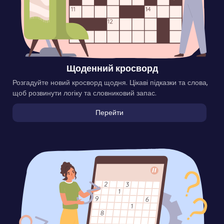
Щоденний кросворд
Розгадуйте новий кросворд щодня. Цікаві підказки та слова,
щоб розвинути логіку та словниковий запас.
Перейти