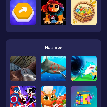
Нові ігри