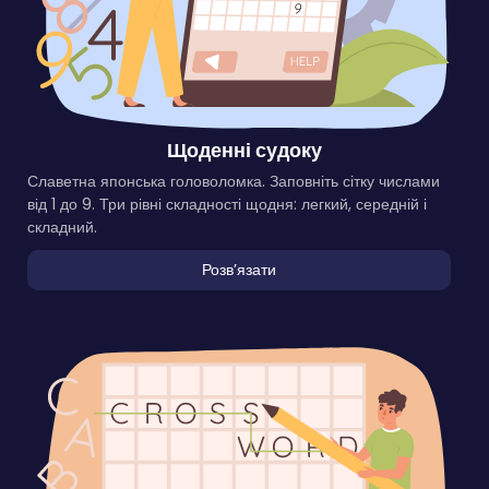
Щоденні судоку
Славетна японська головоломка. Заповніть сітку числами
від 1 до 9. Три рівні складності щодня: легкий, середній і
складний.
Розвʼязати