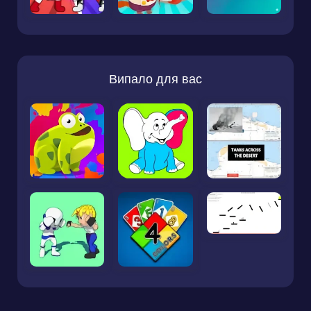
Випало для вас