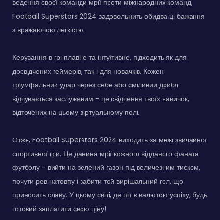
ведення своєї команди мрії проти міжнародних команд,
Football Superstars 2024 задовольнить обидва ці бажання
з вражаючою легкістю.
Керування в грі плавне та інтуїтивне, підходить як для
досвідчених геймерів, так і для новачків. Кожен
тріумфальний удар через себе або сміливий дрибл
відчувається заслуженим - це свідчення твоїх навичок,
відточених на цьому віртуальному полі.
Отже, Football Superstars 2024 виходить за межі звичайної
спортивної гри. Це данина мрії кожного відданого фаната
футболу - вийти на зелений газон під величезним тиском,
почути рев натовпу і забити той вирішальний гол, що
приносить славу. У цьому світі, де піт є валютою успіху, будь
готовий заплатити свою ціну!