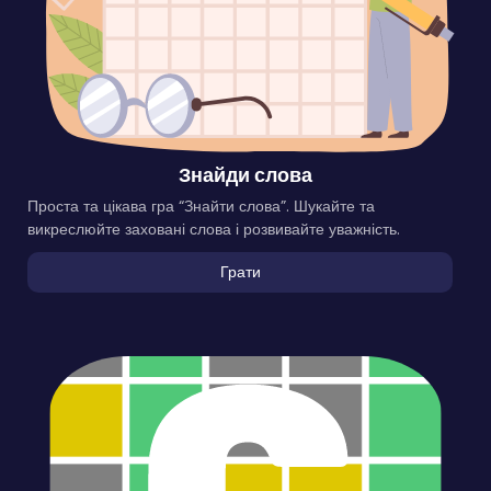
Знайди слова
Проста та цікава гра “Знайти слова”. Шукайте та
викреслюйте заховані слова і розвивайте уважність.
Грати