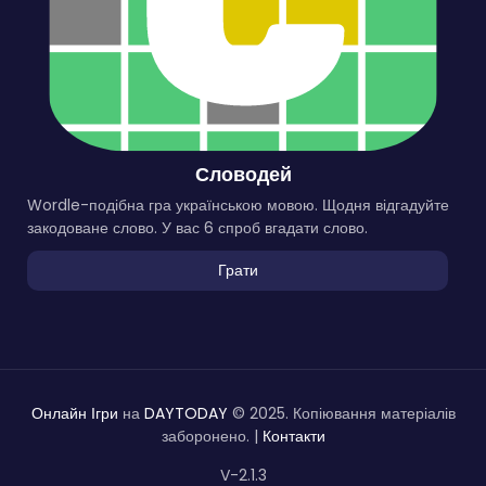
Словодей
Wordle-подібна гра українською мовою. Щодня відгадуйте
закодоване слово. У вас 6 спроб вгадати слово.
Грати
Онлайн Ігри
на
DAYTODAY
© 2025. Копіювання матеріалів
заборонено. |
Контакти
V-2.1.3