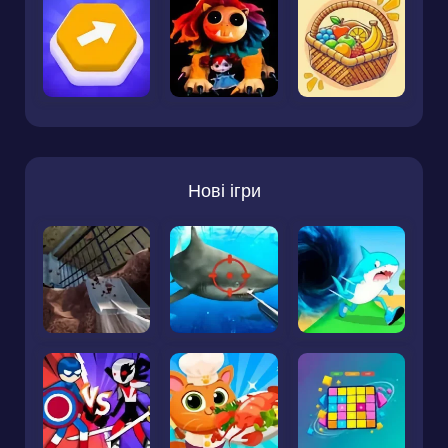
Нові ігри