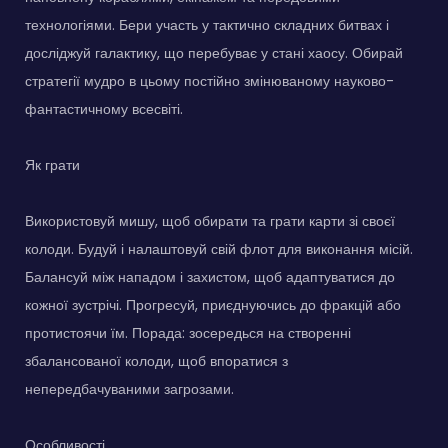
технологіями. Бери участь у тактично складних битвах і
досліджуй галактику, що перебуває у стані хаосу. Обирай
стратегії мудро в цьому постійно змінюваному науково-
фантастичному всесвіті.
Як грати
Використовуй мишу, щоб обирати та грати карти зі своєї
колоди. Будуй і налаштовуй свій флот для виконання місій.
Балансуй між нападом і захистом, щоб адаптуватися до
кожної зустрічі. Прогресуй, приєднуючись до фракцій або
протистоячи їм. Порада: зосередься на створенні
збалансованої колоди, щоб впоратися з
непередбачуваними загрозами.
Особливості