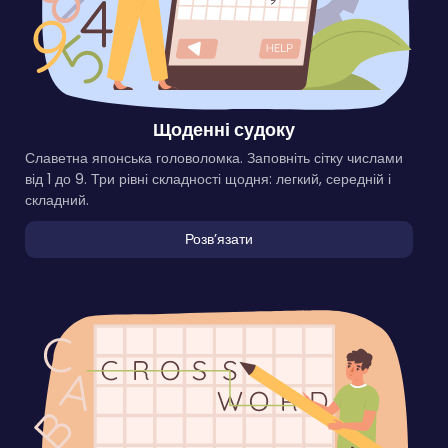
Щоденні судоку
Славетна японська головоломка. Заповніть сітку числами
від 1 до 9. Три рівні складності щодня: легкий, середній і
складний.
Розвʼязати