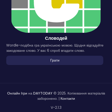
Словодей
Wordle-подібна гра українською мовою. Щодня відгадуйте
закодоване слово. У вас 6 спроб вгадати слово.
Грати
Онлайн Ігри
на
DAYTODAY
© 2025. Копіювання матеріалів
заборонено. |
Контакти
V-2.1.3