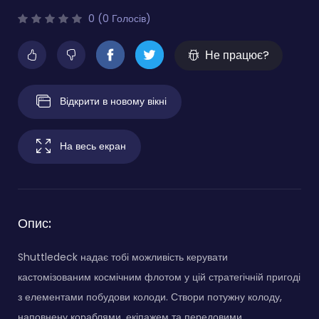
0 (0 Голосів)
Не працює?
Відкрити в новому вікні
На весь екран
Опис:
Shuttledeck надає тобі можливість керувати
кастомізованим космічним флотом у цій стратегічній пригоді
з елементами побудови колоди. Створи потужну колоду,
наповнену кораблями, екіпажем та передовими