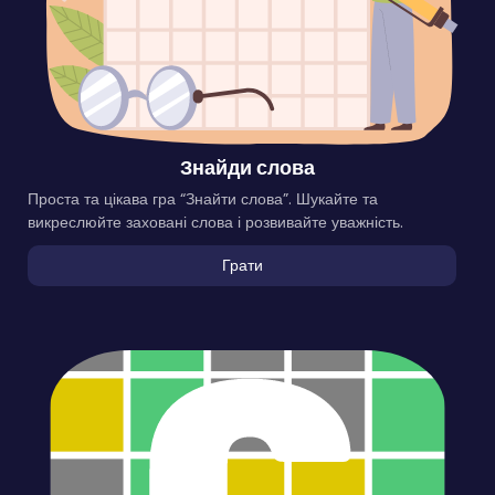
Знайди слова
Проста та цікава гра “Знайти слова”. Шукайте та
викреслюйте заховані слова і розвивайте уважність.
Грати