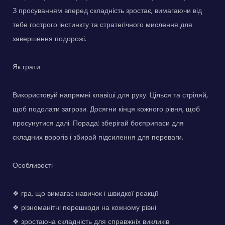
З просуванням вперед складність зростає, вимагаючи від
тебе гострого інстинкту та стратегічного мислення для
завершення подорожі.
Як грати
Використовуй напрямні клавіші для руху. Цілься та стріляй,
щоб подолати загрози. Досягни кінця кожного рівня, щоб
просунутися далі. Порада: зберігай боєприпаси для
складних ворогів і збирай підсилення для переваги.
Особливості
❖ гра, що вимагає навичок і швидкої реакції
❖ різноманітні перешкоди на кожному рівні
❖ зростаюча складність для справжніх викликів