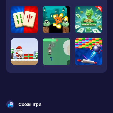
Схожі ігри