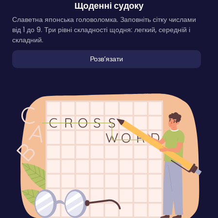
Щоденні судоку
Славетна японська головоломка. Заповніть сітку числами
від 1 до 9. Три рівні складності щодня: легкий, середній і
складний.
Розвʼязати