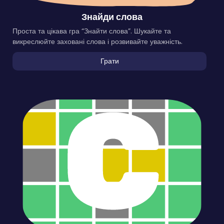
Знайди слова
Проста та цікава гра “Знайти слова”. Шукайте та
викреслюйте заховані слова і розвивайте уважність.
Грати