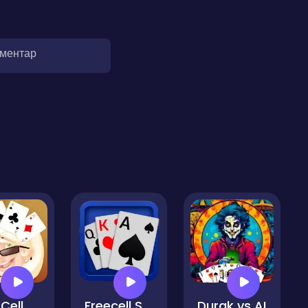
оментар
Free Cell Solitaire
Freecell Solitaire
Durak vs AI