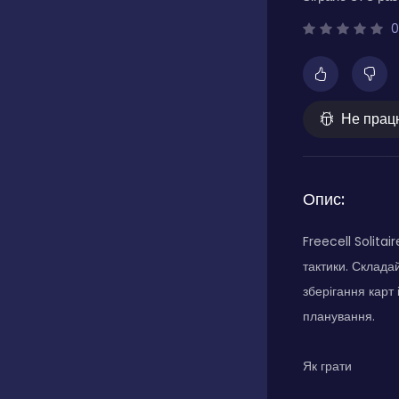
0
Не прац
Опис:
Freecell Solita
тактики. Склада
зберігання карт 
планування.
Як грати