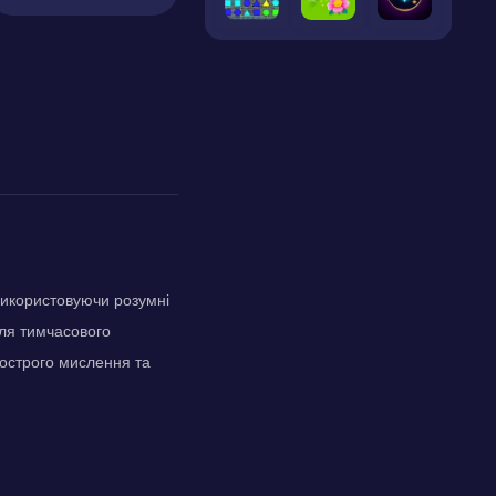
 використовуючи розумні
для тимчасового
 гострого мислення та