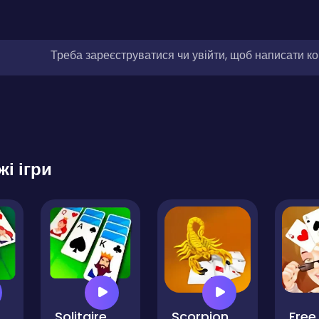
Треба зареєструватися чи увійти, щоб написати к
жі ігри
litaire Legend
Solitaire Grande
Scorpion Solitaire