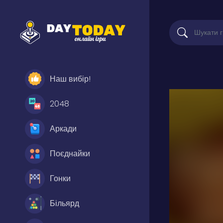
Наш вибір!
2048
Аркади
Поєднайки
Гонки
Більярд