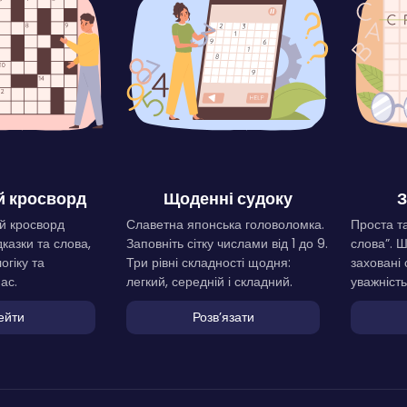
 кросворд
Щоденні судоку
З
й кросворд
Славетна японська головоломка.
Проста та
дказки та слова,
Заповніть сітку числами від 1 до 9.
слова”. 
огіку та
Три рівні складності щодня:
заховані 
ас.
легкий, середній і складний.
уважність
ейти
Розвʼязати