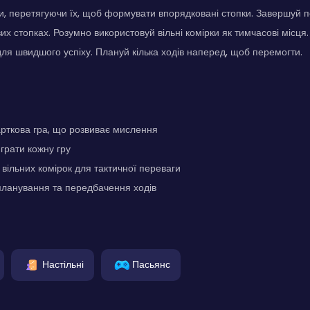
, перетягуючи їх, щоб формувати впорядковані стопки. Завершуй по
их стопках. Розумно використовуй вільні комірки як тимчасові місця
 для швидшого успіху. Плануй кілька ходів наперед, щоб перемогти.
арткова гра, що розвиває мислення
грати кожну гру
вільних комірок для тактичної переваги
планування та передбачення ходів
Настільні
Пасьянс