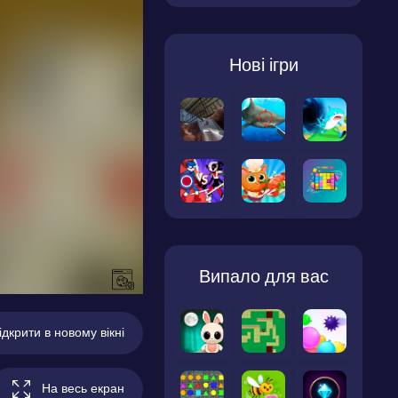
Нові ігри
Випало для вас
ідкрити в новому вікні
На весь екран