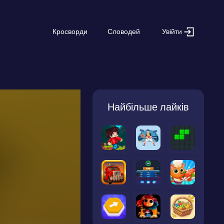
Увійти
Кросворди
Словодей
Найбільше лайків