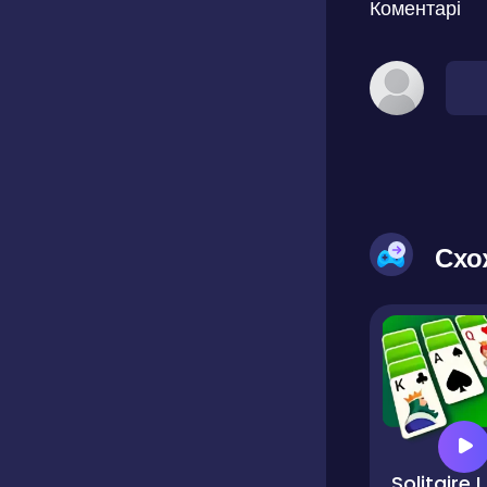
Коментарі
Схо
So