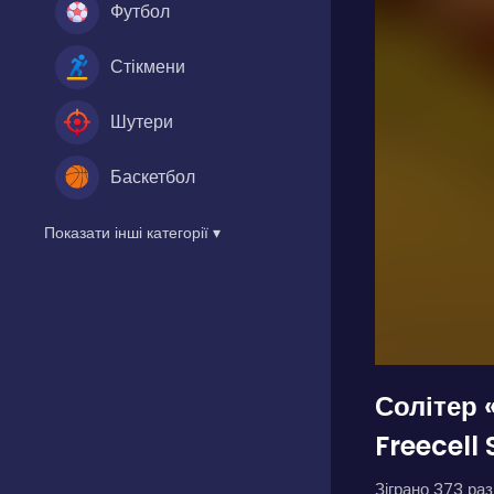
Футбол
Стікмени
Шутери
Баскетбол
Показати інші категорії ▾
Солітер 
Freecell 
Зіграно 373 разі