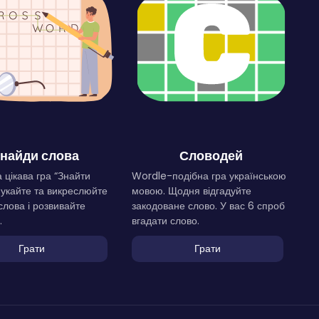
найди слова
Словодей
 цікава гра “Знайти
Wordle-подібна гра українською
Шукайте та викреслюйте
мовою. Щодня відгадуйте
слова і розвивайте
закодоване слово. У вас 6 спроб
.
вгадати слово.
Грати
Грати