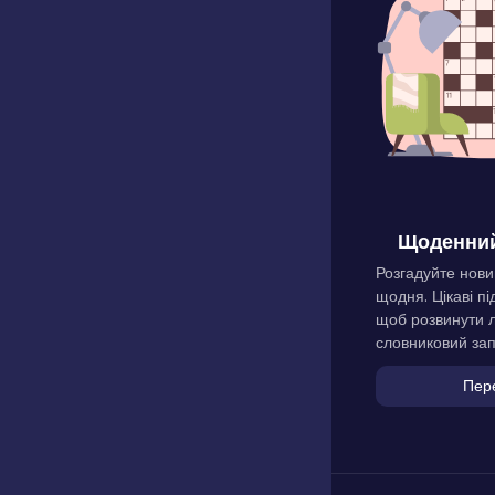
Щоденний
Розгадуйте нови
щодня. Цікаві пі
щоб розвинути л
словниковий зап
Пер