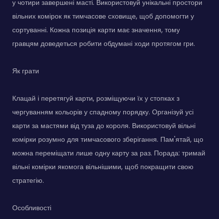
у чотири завершені масті. Використовуй унікальні простори
вільних комірок як тимчасове сховище, щоб допомогти у
сортуванні. Кожна позиція карти має значення, тому
гравцям доведеться робити обдумані ходи протягом гри.
Як грати
Клацай і перетягуй карти, розміщуючи їх у стопках з
чергуванням кольорів у спадному порядку. Організуй усі
карти за мастями від туза до короля. Використовуй вільні
комірки розумно для тимчасового зберігання. Пам'ятай, що
можна переміщати лише одну карту за раз. Порада: тримай
вільні комірки якомога вільнішими, щоб покращити свою
стратегію.
Особливості