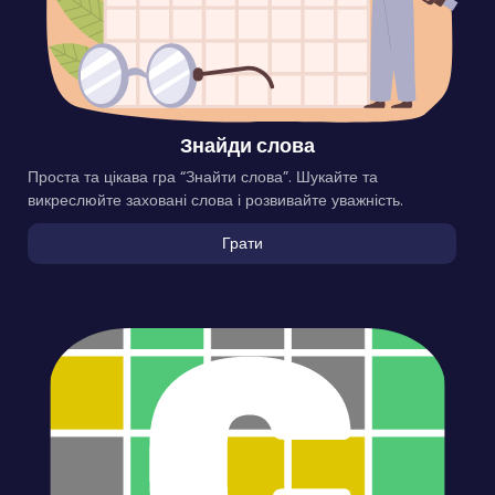
Знайди слова
Проста та цікава гра “Знайти слова”. Шукайте та
викреслюйте заховані слова і розвивайте уважність.
Грати