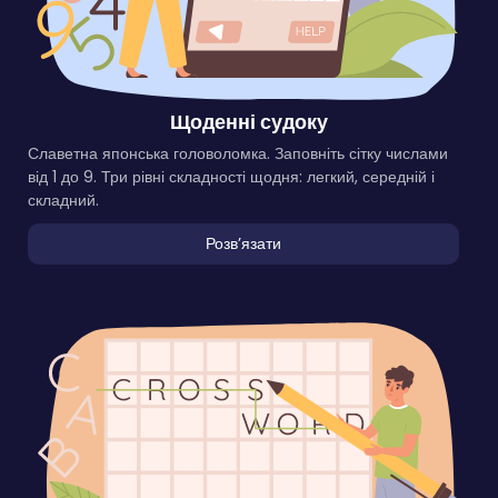
Щоденні судоку
Славетна японська головоломка. Заповніть сітку числами
від 1 до 9. Три рівні складності щодня: легкий, середній і
складний.
Розвʼязати