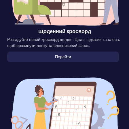
Щоденний кросворд
Розгадуйте новий кросворд щодня. Цікаві підказки та слова,
щоб розвинути логіку та словниковий запас.
Перейти