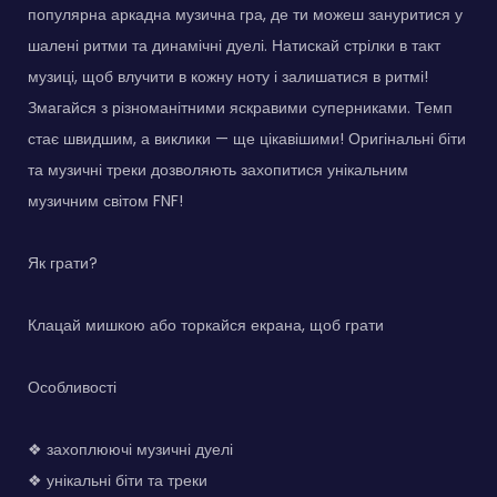
популярна аркадна музична гра, де ти можеш зануритися у
шалені ритми та динамічні дуелі. Натискай стрілки в такт
музиці, щоб влучити в кожну ноту і залишатися в ритмі!
Змагайся з різноманітними яскравими суперниками. Темп
стає швидшим, а виклики — ще цікавішими! Оригінальні біти
та музичні треки дозволяють захопитися унікальним
музичним світом FNF!
Як грати?
Клацай мишкою або торкайся екрана, щоб грати
Особливості
❖ захоплюючі музичні дуелі
❖ унікальні біти та треки