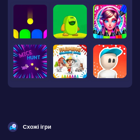
Схожі ігри