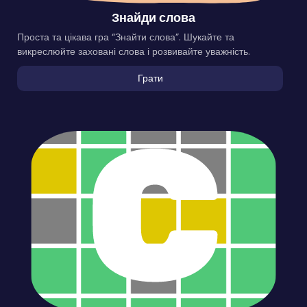
Знайди слова
Проста та цікава гра “Знайти слова”. Шукайте та
викреслюйте заховані слова і розвивайте уважність.
Грати