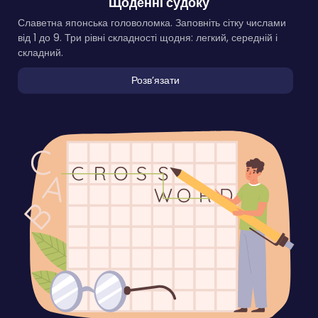
Щоденні судоку
Славетна японська головоломка. Заповніть сітку числами
від 1 до 9. Три рівні складності щодня: легкий, середній і
складний.
Розвʼязати