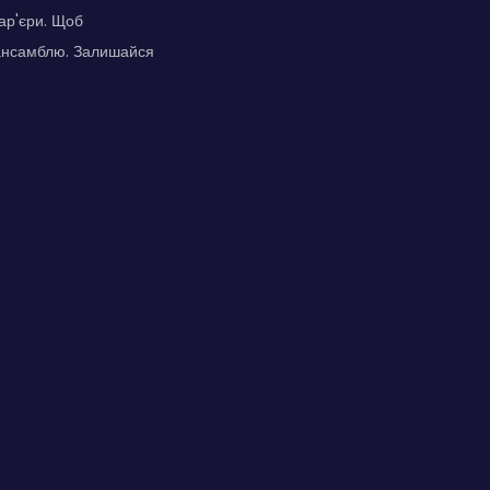
ар'єри. Щоб
 ансамблю. Залишайся