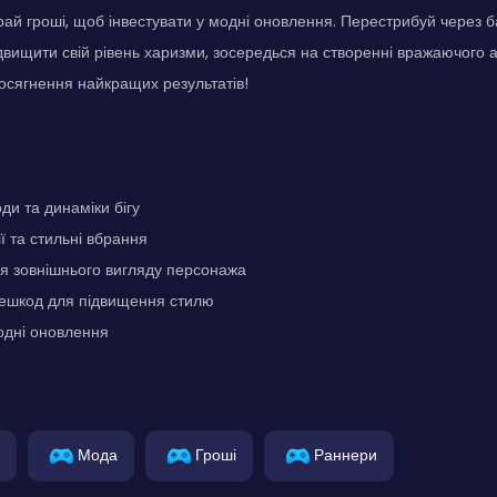
ай гроші, щоб інвестувати у модні оновлення. Перестрибуй через б
вищити свій рівень харизми, зосередься на створенні вражаючого
осягнення найкращих результатів!
и та динаміки бігу
ї та стильні вбрання
я зовнішнього вигляду персонажа
ешкод для підвищення стилю
модні оновлення
Мода
Гроші
Раннери