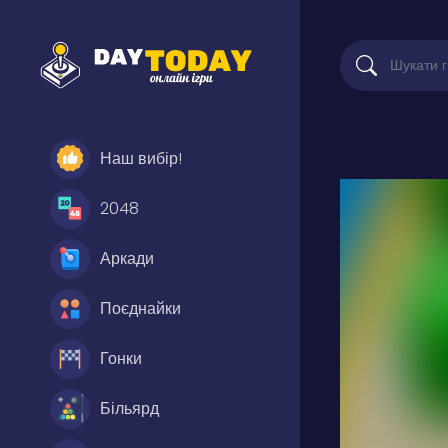
Наш вибір!
2048
Аркади
Поєднайки
Гонки
Більярд