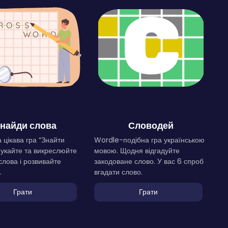
найди слова
Словодей
 цікава гра “Знайти
Wordle-подібна гра українською
Шукайте та викреслюйте
мовою. Щодня відгадуйте
слова і розвивайте
закодоване слово. У вас 6 спроб
.
вгадати слово.
Грати
Грати