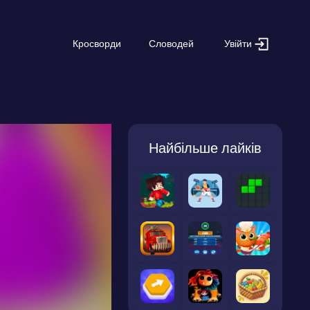
Увійти
Кросворди
Словодей
Найбільше лайків