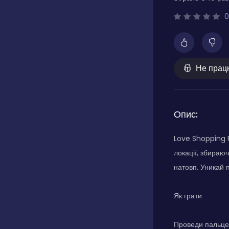
0
Не прац
Опис:
Love Shopping R
локації, збираю
натовп. Уникай п
Як грати
Проведи пальцем