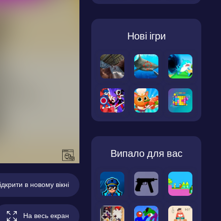
Нові ігри
Випало для вас
ідкрити в новому вікні
На весь екран