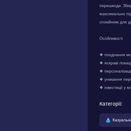
перешкоди. Збир
максимально під
спокійним для д
Особливості
❖ поєднання мод
❖ яскраві локаці
❖ персоналізаці
❖ уникання пер
❖ інвестиції у 
Категорії:
Казуальні