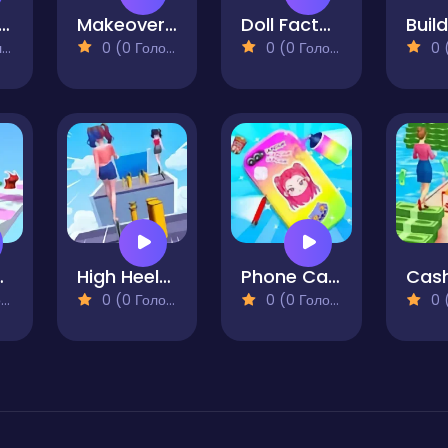
ney Rush 3D
Makeover Run
Doll Factory 3D
)
0 (0 Голосів)
0 (0 Голосів)
0 (0
h 3D
High Heels Collect Run
Phone Case Diy Kpop Fans
)
0 (0 Голосів)
0 (0 Голосів)
0 (0