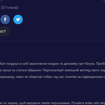
 (0 Голосів)
ює?
un поєднує в собі захоплення модою та динаміку гри-бігуна. Пробі
чи гроші та стильні вбрання. Персоналізуй зовнішній вигляд свого п
ерешкод, таких як обертові стійки, під час гонитви за підвищенням 
 по екрані, щоб керувати своїм персонажем. Рухайся вліво або вп