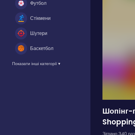
Футбол
Стікмени
Шутери
Баскетбол
Показати інші категорії ▾
Шопінг-г
Shoppin
Зіграно 340 раз