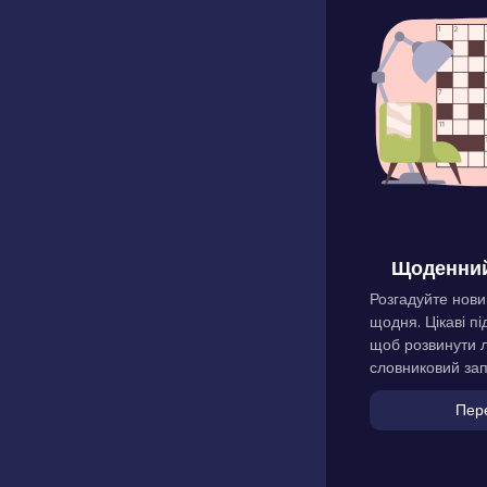
Щоденний
Розгадуйте нови
щодня. Цікаві пі
щоб розвинути л
словниковий зап
Пер