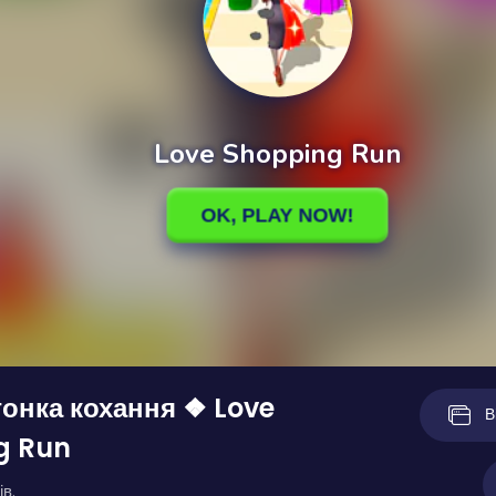
онка кохання ❖ Love
В
g Run
ів.