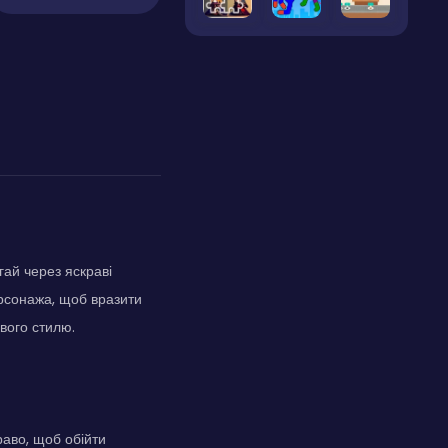
гай через яскраві
ерсонажа, щоб вразити
свого стилю.
раво, щоб обійти