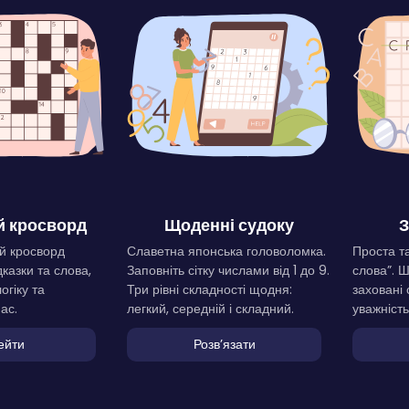
 кросворд
Щоденні судоку
З
й кросворд
Славетна японська головоломка.
Проста та
дказки та слова,
Заповніть сітку числами від 1 до 9.
слова”. 
огіку та
Три рівні складності щодня:
заховані 
ас.
легкий, середній і складний.
уважність
ейти
Розвʼязати