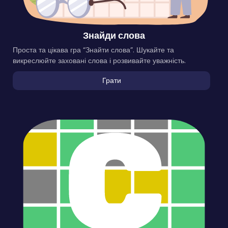
Знайди слова
Проста та цікава гра “Знайти слова”. Шукайте та
викреслюйте заховані слова і розвивайте уважність.
Грати