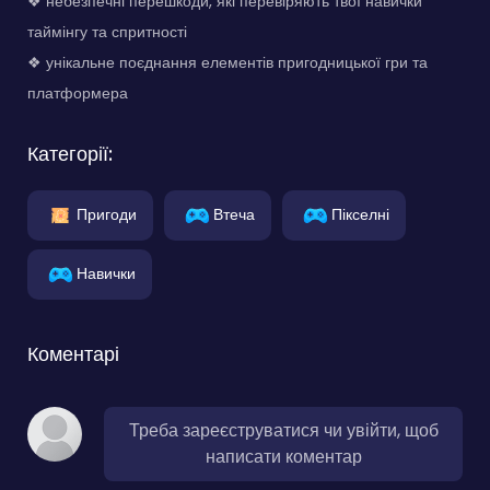
❖ небезпечні перешкоди, які перевіряють твої навички
таймінгу та спритності
❖ унікальне поєднання елементів пригодницької гри та
платформера
Категорії:
Пригоди
Втеча
Пікселні
Навички
Коментарі
Треба зареєструватися чи увійти, щоб
написати коментар