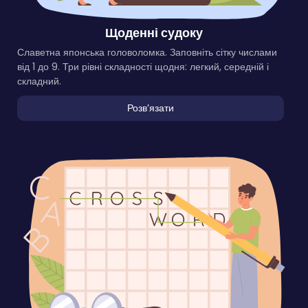
Щоденні судоку
Славетна японська головоломка. Заповніть сітку числами
від 1 до 9. Три рівні складності щодня: легкий, середній і
складний.
Розвʼязати