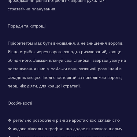
проходження рівнів потрібні як вправні рухи, так і
стратегічне планування.
Поради та хитрощі
Пріоритетом має бути виживання, а не знищення ворогів.
Якщо стрибок через ворога занадто ризикований, краще
обійди його. Завжди плануй свої стрибки і звертай увагу на
розташування шипів, оскільки вони зазвичай розміщені в
складних місцях. Іноді спостерігай за поведінкою ворогів,
перш ніж діяти, для кращої стратегії.
Особливості
❖ ретельно розроблені рівні з наростаючою складністю
❖ чудова піксельна графіка, що додає вінтажного шарму