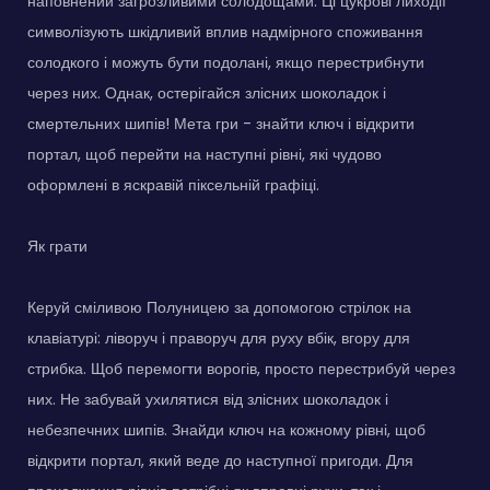
наповнений загрозливими солодощами. Ці цукрові лиходії
символізують шкідливий вплив надмірного споживання
солодкого і можуть бути подолані, якщо перестрибнути
через них. Однак, остерігайся злісних шоколадок і
смертельних шипів! Мета гри - знайти ключ і відкрити
портал, щоб перейти на наступні рівні, які чудово
оформлені в яскравій піксельній графіці.
Як грати
Керуй сміливою Полуницею за допомогою стрілок на
клавіатурі: ліворуч і праворуч для руху вбік, вгору для
стрибка. Щоб перемогти ворогів, просто перестрибуй через
них. Не забувай ухилятися від злісних шоколадок і
небезпечних шипів. Знайди ключ на кожному рівні, щоб
відкрити портал, який веде до наступної пригоди. Для