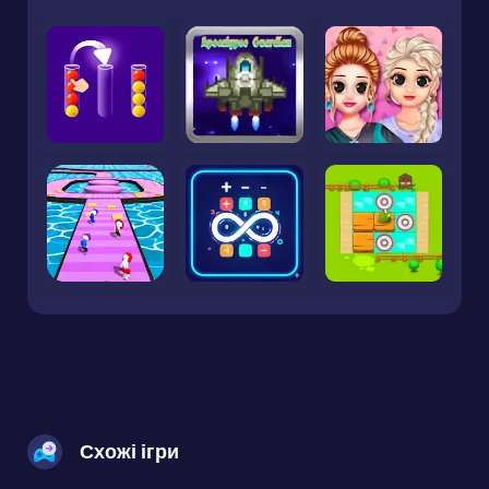
Схожі ігри