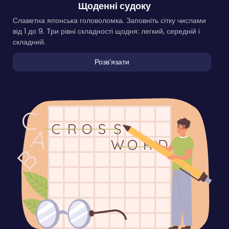
Щоденні судоку
Славетна японська головоломка. Заповніть сітку числами
від 1 до 9. Три рівні складності щодня: легкий, середній і
складний.
Розвʼязати