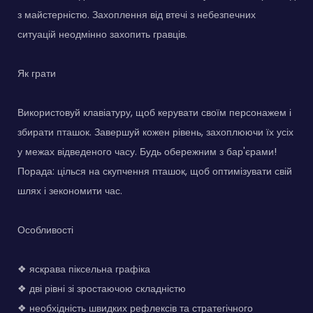
з майстерністю. Захоплення від втечі з небезпечних
ситуацій неодмінно захопить гравців.
Як грати
Використовуй клавіатуру, щоб керувати своїм персонажем і
збирати пташок. Завершуй кожен рівень, захоплюючи їх усіх
у межах відведеного часу. Будь обережним з бар'єрами!
Порада: цілься на скупчення пташок, щоб оптимізувати свій
шлях і зекономити час.
Особливості
❖ яскрава піксельна графіка
❖ дві рівні зі зростаючою складністю
❖ необхідність швидких рефлексів та стратегічного