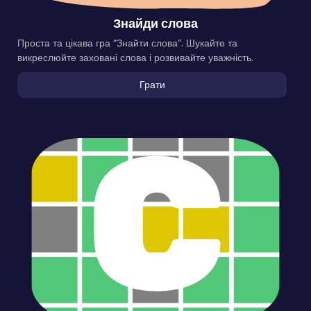
Знайди слова
Проста та цікава гра “Знайти слова”. Шукайте та
викреслюйте заховані слова і розвивайте уважність.
Грати