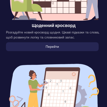
Щоденний кросворд
Розгадуйте новий кросворд щодня. Цікаві підказки та слова,
щоб розвинути логіку та словниковий запас.
Перейти