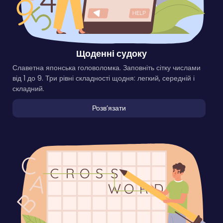
Щоденні судоку
Славетна японська головоломка. Заповніть сітку числами
від 1 до 9. Три рівні складності щодня: легкий, середній і
складний.
Розвʼязати