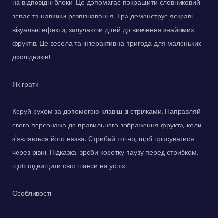
на відповідні блоки. Це допомагає покращити словниковий
запас та навички розпізнавання. Гра демонструє яскраві
візуальні ефекти, залучаючи дітей до вивчення знайомих
фруктів. Це весела та інтерактивна пригода для маленьких
дослідників!
Як грати
Керуй рухом за допомогою клавіш зі стрілками. Направляй
свого персонажа до правильного зображення фрукта, коли
з'являється його назва. Стрибай точно, щоб просуватися
через рівні. Підказка: зроби коротку паузу перед стрибком,
щоб підвищити свої шанси на успіх.
Особливості