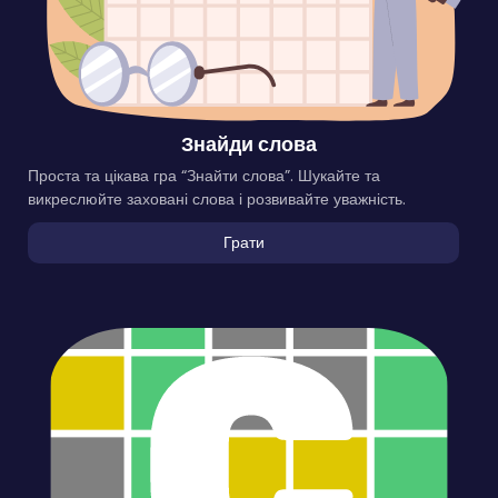
Знайди слова
Проста та цікава гра “Знайти слова”. Шукайте та
викреслюйте заховані слова і розвивайте уважність.
Грати